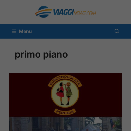
Vai
al
contenuto
Menu
primo piano