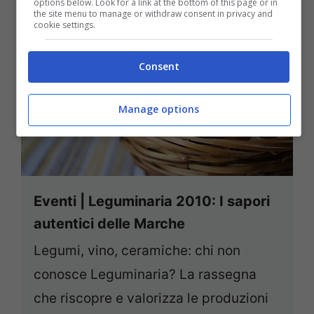
options below. Look for a link at the bottom of this page or in
the site menu to manage or withdraw consent in privacy and
cookie settings.
Consent
Manage options
Eventi | Leguminaria 2010: I sapori
autentici delle Marche
Legumi, vino, ceramiche: chi non
conosce Leguminaria? La rassegna
che riscopre e valorizza le produzioni