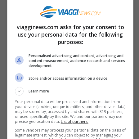
viagginews.com asks for your consent to
use your personal data for the following
Arte | Van Gogh, Genio e
purposes:
Sregolatezza a Roma
Genio e sregolatezza al Vittoriano di
Personalised advertising and content, advertising and
content measurement, audience research and services
development
Roma. Il famoso complesso museale
romano ospita da venerdì 8 ottobre
Store and/or access information on a device
2010 ...
Leggi tutto
Learn more
Your personal data will be processed and information from
14 Ottobre 2010
your device (cookies, unique identifiers, and other device data)
may be stored by, accessed by and shared with 319 partners,
or used specifically by this site. We and our partners may use
precise geolocation data.
List of partners.
Some vendors may process your personal data on the basis of
legitimate interest, which you can object to by managing your