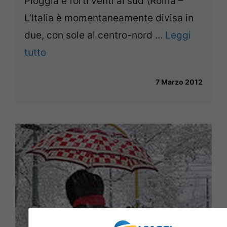
Pioggia e forti venti al sud \Roma –
L’Italia è momentaneamente divisa in
due, con sole al centro-nord ...
Leggi
tutto
7 Marzo 2012