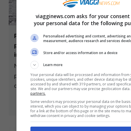
viagginews.com asks for your consent
your personal data for the following p
PREVISIONI METEO: neve al nord e
Personalised advertising and content, advertising a
measurement, audience research and services deve
pioggia al centro sud, temperature
Store and/or access information on a device
in aumento
Learn more
Neve a quote basse su Emilia e Liguria,
Your personal data will be processed and information from 
pioggia al centro sud \Roma – Una
(cookies, unique identifiers, and other device data) may be s
accessed by and shared with 319 partners, or used specifical
domenica ed un ...
Leggi tutto
site. We and our partners may use precise geolocation data
partners.
Some vendors may process your personal data on the basis 
20 Febbraio 2012
interest, which you can object to by managing your options 
for a link at the bottom of this page or in the site menu to m
withdraw consent in privacy and cookie settings.