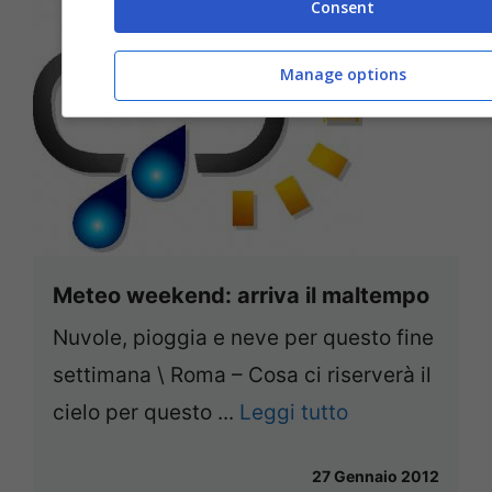
Consent
Manage options
Meteo weekend: arriva il maltempo
Nuvole, pioggia e neve per questo fine
settimana \ Roma – Cosa ci riserverà il
cielo per questo ...
Leggi tutto
27 Gennaio 2012