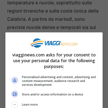
temperature e nuvole, soprattutto sulle
regioni tirreniche e sulla costa ionica della
Calabria. A partire da martedì, sono
previste nuvole dense e temporali sia sul
nord che in gran parte del centro; in
serata, è prevista neve sopra ai 1800 m.
Tra mercoledì e venerdì la situazione
viagginews.com asks for your consent to
potrebbe migliorare e potrebbero
use your personal data for the following
purposes:
verificarsi temporali pomeridiani
soprattutto nel centro nord. Durante il fine
Personalised advertising and content, advertising and
content measurement, audience research and
settimana, l’Italia sarà investita da una
services development
nuova ondata di aria fredda che dovrebbe
Store and/or access information on a device
portare pioggia nelle regioni del centro-
Learn more