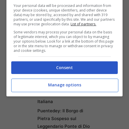
sud della penisola e vento forte a nord.
Per
Your personal data will be processed and information from
your device (cookies, unique identifiers, and other device
ulteriori info sul meteo, clicca qui.
data) may be stored by, accessed by and shared with 319
partners, or used specifically by this site. We and our partners
may use precise geolocation data.
List of partners.
Some vendors may process your personal data on the basis
of legitimate interest, which you can object to by managing
your options below. Look for a link at the bottom of this page
or in the site menu to manage or withdraw consent in privacy
and cookie settings.
Articoli recenti
Napoli tra le Top 10 Città
Consent
Mondiali per il Workcation
2026: Cultura, Cibo e
Manage options
Trasporti Efficiente la
Rendono la Favorita
Italiana
Puentedey: Il Borgo di
Pietra Sospeso sul
Leggendario Ponte di Dio