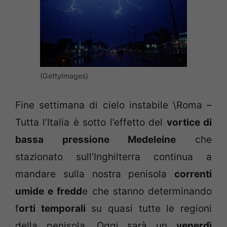
(GettyImages)
Fine settimana di cielo instabile \Roma –
Tutta l’Italia è sotto l’effetto del
vortice di
bassa pressione Medeleine
che
stazionato sull’Inghilterra continua a
mandare sulla nostra penisola
correnti
umide e fredd
e che stanno determinando
f
orti temporali
su quasi tutte le regioni
della penisola. Oggi sarà un
venerdì