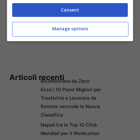
instabile almeno fino al 25 aprile
e andrà a
Consent
condizionare anche le
temperature
ben al
disotto della media del periodo.
Manage options
Articoli recenti
Ricominciare da Zero:
Ecco i 10 Paesi Migliori per
Trasferirsi e Lavorare da
Remoto secondo la Nuova
Classifica
Napoli tra le Top 10 Città
Mondiali per il Workcation