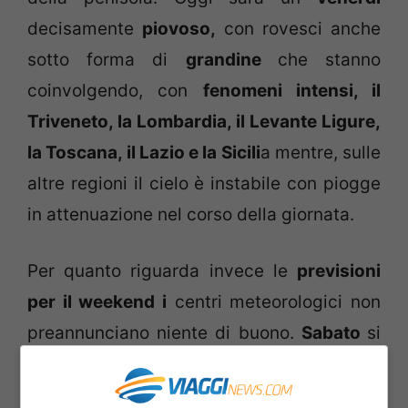
decisamente
piovoso,
con rovesci anche
sotto forma di
grandine
che stanno
coinvolgendo, con
fenomeni intensi, il
Triveneto, la Lombardia, il Levante Ligure,
la Toscana, il Lazio e la Sicili
a mentre, sulle
altre regioni il cielo è instabile con piogge
in attenuazione nel corso della giornata.
Per quanto riguarda invece le
previsioni
per il weekend i
centri meteorologici non
preannunciano niente di buono.
Sabato
si
avrà un
leggero miglioramento
grazie ad
un momentaneo ritorno della pressione