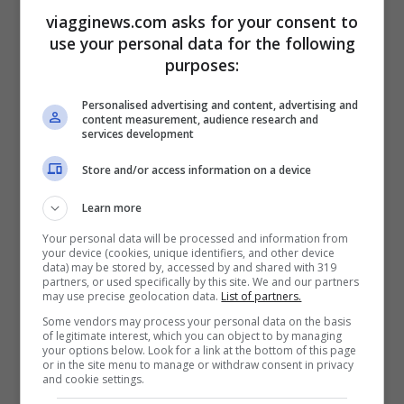
che determinerà la presenza di
cielo
viagginews.com asks for your consent to
use your personal data for the following
sereno sulle isole e sulle regione
purposes:
adriatiche
mentre, sul restante della
Personalised advertising and content, advertising and
penisola si avranno condizioni meteo di
content measurement, audience research and
services development
forte instabilità con
probabili rovesci su
Alpi, zone interne e regioni tirreniche
.
Store and/or access information on a device
Anche per la giornata di
domenica
il cielo
Learn more
sarà instabile, con
piogge e rovesci
sparsi
Your personal data will be processed and information from
your device (cookies, unique identifiers, and other device
ma non di forte intensità mentre, la neve è
data) may be stored by, accessed by and shared with 319
partners, or used specifically by this site. We and our partners
attesa sui settori alpini al di sopra dei 1000
may use precise geolocation data.
List of partners.
Some vendors may process your personal data on the basis
metri. La fase più acuta del maltempo
of legitimate interest, which you can object to by managing
your options below. Look for a link at the bottom of this page
anche se dovrebbe concludersi entro la
or in the site menu to manage or withdraw consent in privacy
and cookie settings.
giornata odierna lascerà un
tempo