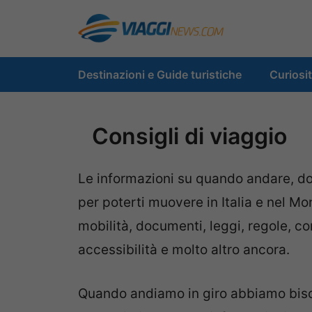
Vai
al
contenuto
Destinazioni e Guide turistiche
Curiosi
Consigli di viaggio
Le informazioni su quando andare, do
per poterti muovere in Italia e nel Mo
mobilità, documenti, leggi, regole, c
accessibilità e molto altro ancora.
Quando andiamo in giro abbiamo bisog