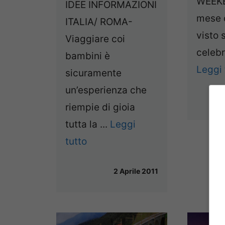
WEEKE
IDEE INFORMAZIONI
mese 
ITALIA/ ROMA-
visto 
Viaggiare coi
celebr
bambini è
Leggi 
sicuramente
un’esperienza che
riempie di gioia
tutta la ...
Leggi
tutto
2 Aprile 2011