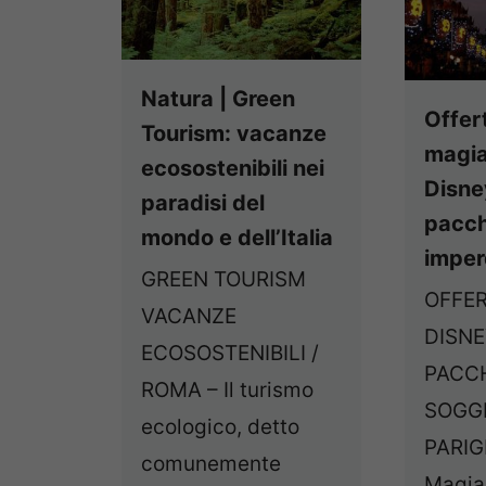
Natura | Green
Offert
Tourism: vacanze
magia
ecosostenibili nei
Disne
paradisi del
pacch
mondo e dell’Italia
imperd
GREEN TOURISM
OFFE
VACANZE
DISNE
ECOSOSTENIBILI /
PACC
ROMA – Il turismo
SOGG
ecologico, detto
PARIGI
comunemente
Magia 