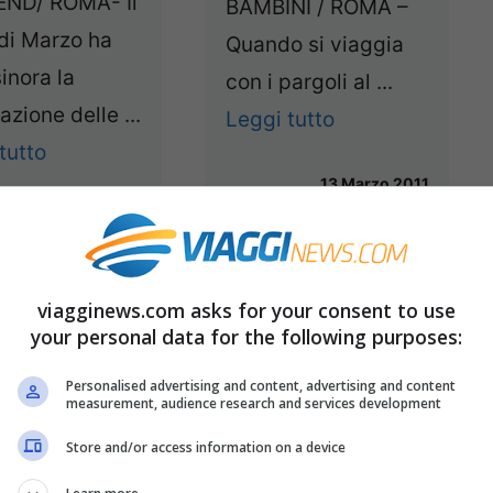
ND/ ROMA- Il
BAMBINI / ROMA –
di Marzo ha
Quando si viaggia
sinora la
con i pargoli al ...
azione delle ...
Leggi tutto
tutto
13 Marzo 2011
18 Marzo 2011
viagginews.com asks for your consent to use
your personal data for the following purposes:
Personalised advertising and content, advertising and content
measurement, audience research and services development
Store and/or access information on a device