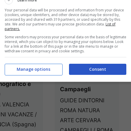
Learn more
Your personal data will be processed and information from your device
(cookies, unique identifiers, and other device data) may be stored by,
accessed by and shared with 319 partners, or used specifically by this
site. We and our partners may use precise geolocation data.
List of
partners.
Some vendors may process your personal data on the basis of legitimate
interest, which you can object to by managing your options below. Look
for a link at the bottom of this page or in the site menu to manage or
Guide | Nei
withdraw consent in privacy and cookie settings.
 | Valencia
dintorni di Roma
ta per i
Manage options
Consent
fra arte e natura:
ni: fra
Cervara e
ografico e
Campaegli
a
GUIDE DINTORNI
 VALENCIA
ROMA NATURA
NI VACANZE /
ARTE CERVARA
CIA (Spagna)
CAMPAEGLI / ROMA