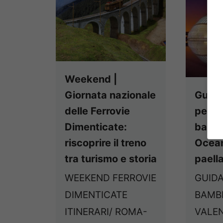
Weekend |
Guide
Giornata nazionale
perfet
delle Ferrovie
bambi
Dimenticate:
Ocean
riscoprire il treno
paell
tra turismo e storia
GUIDA
WEEKEND FERROVIE
BAMBI
DIMENTICATE
VALEN
ITINERARI/ ROMA-