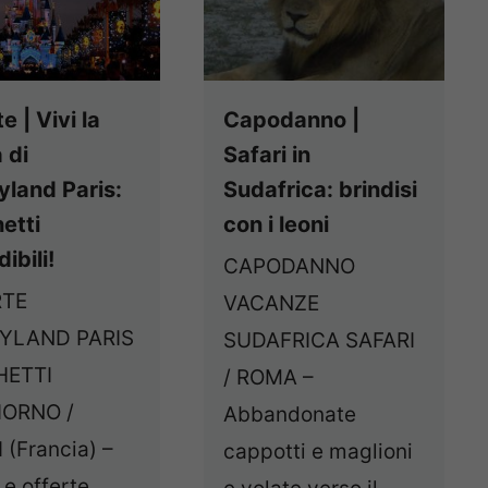
e | Vivi la
Capodanno |
 di
Safari in
yland Paris:
Sudafrica: brindisi
etti
con i leoni
ibili!
CAPODANNO
RTE
VACANZE
YLAND PARIS
SUDAFRICA SAFARI
HETTI
/ ROMA –
IORNO /
Abbandonate
 (Francia) –
cappotti e maglioni
e offerte