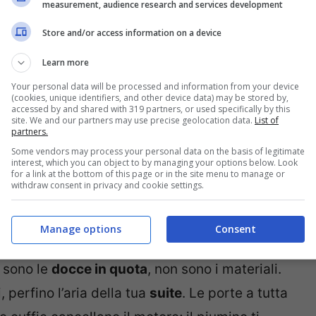
measurement, audience research and services development
Store and/or access information on a device
Learn more
Your personal data will be processed and information from your device
za del bracciolo per non sovrastarti. La
(cookies, unique identifiers, and other device data) may be stored by,
accessed by and shared with 319 partners, or used specifically by this
non il vicino. Il menù “dine on demand” ti
site. We and our partners may use precise geolocation data.
List of
partners.
alda alle tre del mattino,
caviale
con blinis
Some vendors may process your personal data on the basis of legitimate
 economy, qui sono la normalità. E tu ricominci
interest, which you can object to by managing your options below. Look
for a link at the bottom of this page or in the site menu to manage or
withdraw consent in privacy and cookie settings.
e
Manage options
Consent
n sono le
docce in quota
, non sono i materiali.
i, perfino l’aria della tua
suite
. Le porte a tutta