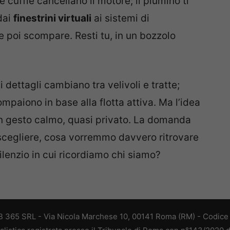
 cuffie cancellano il motore; il piumino ti
dai
finestrini virtuali
ai sistemi di
e poi scompare. Resti tu, in un bozzolo
 dettagli cambiano tra velivoli e tratte;
mpaiono in base alla flotta attiva. Ma l’idea
un gesto calmo, quasi privato. La domanda
 scegliere, cosa vorremmo davvero ritrovare
silenzio in cui ricordiamo chi siamo?
 365 SRL - Via Nicola Marchese 10, 00141 Roma (RM) - Codice F