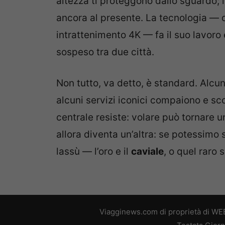
altezza ti proteggono dallo sguardo; le
ancora al presente. La tecnologia — 
intrattenimento 4K — fa il suo lavoro 
sospeso tra due città.
Non tutto, va detto, è standard. Alcuni
alcuni servizi iconici compaiono e sco
centrale resiste: volare può tornare 
allora diventa un’altra: se potessimo
lassù — l’oro e il
caviale
, o quel raro 
Viagginews.com di proprietà di WEB