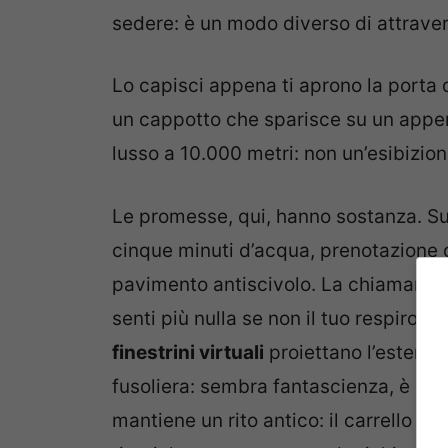
sedere: è un modo diverso di attravers
Lo capisci appena ti aprono la porta 
un cappotto che sparisce su un appen
lusso a 10.000 metri: non un’esibizion
Le promesse, qui, hanno sostanza. Sul
cinque minuti d’acqua, prenotazione c
pavimento antiscivolo. La chiamano S
senti più nulla se non il tuo respiro. S
finestrini virtuali
proiettano l’esterno 
fusoliera: sembra fantascienza, è ing
mantiene un rito antico: il carrello de