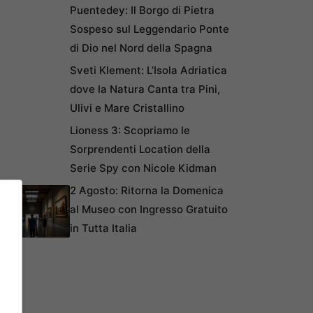
Puentedey: Il Borgo di Pietra
Sospeso sul Leggendario Ponte
di Dio nel Nord della Spagna
Sveti Klement: L’Isola Adriatica
dove la Natura Canta tra Pini,
Ulivi e Mare Cristallino
Lioness 3: Scopriamo le
Sorprendenti Location della
Serie Spy con Nicole Kidman
2 Agosto: Ritorna la Domenica
al Museo con Ingresso Gratuito
in Tutta Italia