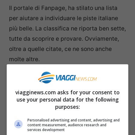
Il portale di Fanpage, ha stilato una lista
per aiutare a individuare le piste italiane
più belle. La classifica ne riporta ben sette,
tutte da scoprire e provare. Ovviamente,
oltre a quelle citate, ce ne sono anche
molte altre.
viagginews.com asks for your consent to
use your personal data for the following
purposes:
Personalised advertising and content, advertising and
content measurement, audience research and
services development