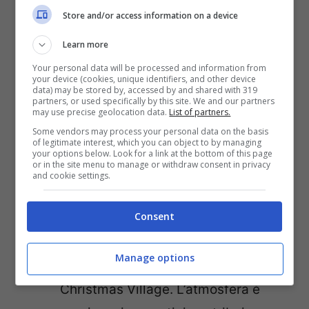
Store and/or access information on a device
Learn more
Piste di pattinaggio in Italia, ecco dove si trovano le più
belle: il divertimento è assicurato – viagginews.com
Your personal data will be processed and information from
your device (cookies, unique identifiers, and other device
data) may be stored by, accessed by and shared with 319
partners, or used specifically by this site. We and our partners
Ecco di quali si sta parlando:
may use precise geolocation data.
List of partners.
Some vendors may process your personal data on the basis
of legitimate interest, which you can object to by managing
Bolzano, in piazza del Municipio
:
your options below. Look for a link at the bottom of this page
or in the site menu to manage or withdraw consent in privacy
sarà accessibile a partire dal 27
and cookie settings.
novembre. Gli adulti pagano 7 euro
Consent
per entrare, i bambini 5
Como, Piazza Cavour
: la pista di
Manage options
pattinaggio sorge all’interno del
Christmas Village. L’atmosfera è