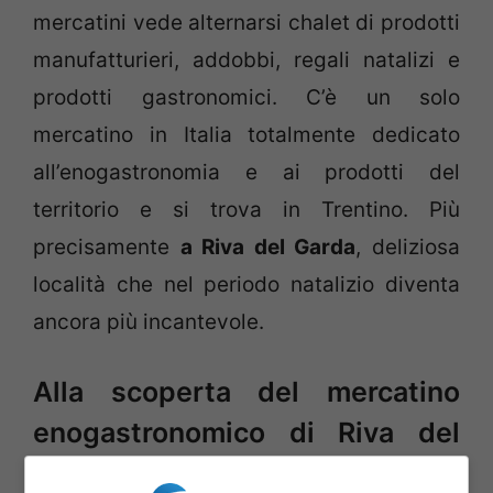
mercatini vede alternarsi chalet di prodotti
manufatturieri, addobbi, regali natalizi e
prodotti gastronomici. C’è un solo
mercatino in Italia totalmente dedicato
all’enogastronomia e ai prodotti del
territorio e si trova in Trentino. Più
precisamente
a Riva del Garda
, deliziosa
località che nel periodo natalizio diventa
ancora più incantevole.
Alla scoperta del mercatino
enogastronomico di Riva del
Garda