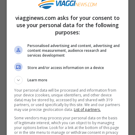
Nel primo mercatino di Natale interamente
viagginews.com asks for your consent to
enogastronomico si potranno assaporare i
use your personal data for the following
piatti della tradizione regionale del
purposes:
Trentino Alto Adige
abbinati a vini e birre
Personalised advertising and content, advertising and
content measurement, audience research and
artigianali locali.
Immancabile, poi, lo
services development
spumante Trento Doc venduto in tanti
Store and/or access information on a device
chalet e proveniente da diverse Cantine.
Learn more
Le bancarelle proporranno salumi,
Your personal data will be processed and information from
formaggi, dolci, succhi e farine. Si potrà
your device (cookies, unique identifiers, and other device
data) may be stored by, accessed by and shared with 319
assaggiare, apprezzare e infine comprare.
partners, or used specifically by this site. We and our partners
may use precise geolocation data.
List of partners.
Some vendors may process your personal data on the basis
of legitimate interest, which you can object to by managing
your options below. Look for a link at the bottom of this page
or in the site menu to manage or withdraw consent in privacy