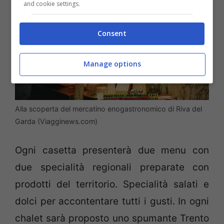
and cookie settings.
Consent
Manage options
Alla scoperta del mercatino enogastronomico di Riva del
Garda (Viagginews.com)
Ogni casetta presenterà due menu con
due specialità regionali preparate con
prodotti del territorio. Specialità salati e
dolci per accontentare tutti i gusti. In ogni
chalet sarà proposto uno spumante Trento