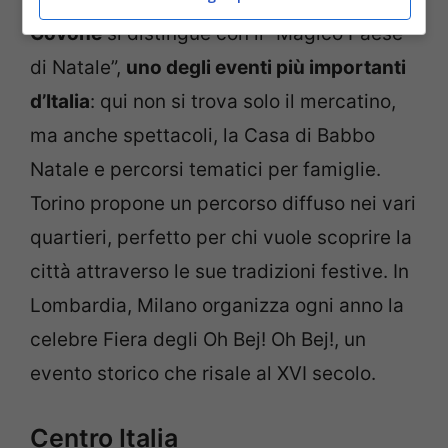
Govone
si distingue con il “Magico Paese
di Natale”,
uno degli eventi più importanti
d’Italia
: qui non si trova solo il mercatino,
ma anche spettacoli, la Casa di Babbo
Natale e percorsi tematici per famiglie.
Torino propone un percorso diffuso nei vari
quartieri, perfetto per chi vuole scoprire la
città attraverso le sue tradizioni festive. In
Lombardia, Milano organizza ogni anno la
celebre Fiera degli Oh Bej! Oh Bej!, un
evento storico che risale al XVI secolo.
Centro Italia