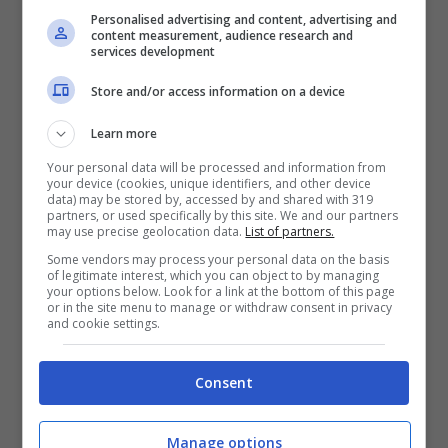
Personalised advertising and content, advertising and
Mercatini natalizi 2025: i più imperdibili in Italia al Nord –
content measurement, audience research and
services development
viagginews.com
Store and/or access information on a device
Padova
offre una combinazione di
Learn more
tradizione e modernità, con bancarelle che
Your personal data will be processed and information from
propongono prodotti artigianali, idee
your device (cookies, unique identifiers, and other device
data) may be stored by, accessed by and shared with 319
regalo e dolci tipici. Anche Asiago,
partners, or used specifically by this site. We and our partners
may use precise geolocation data.
List of partners.
sull’altopiano, è una meta ideale per chi
Some vendors may process your personal data on the basis
of legitimate interest, which you can object to by managing
ama l’atmosfera montana senza
your options below. Look for a link at the bottom of this page
or in the site menu to manage or withdraw consent in privacy
allontanarsi troppo dalle grandi città.
and cookie settings.
Spostandoci al Nord-Ovest, il Piemonte
Consent
sorprende con i suoi mercatini
caratteristici.
Manage options