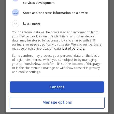
services development
Store and/or access information on a device
Learn more
Your personal data will be processed and information from
your device (cookies, unique identifiers, and other device
data) may be stored by, accessed by and shared with 319
partners, or used specifically by this site. We and our partners
Il paese delle meraviglie da visitare entro il 6 gennaio: è
may use precise geolocation data.
List of partners.
davvero unico (Instagram @sterzing_ratschings_vipiteno)
Some vendors may process your personal data on the basis
of legitimate interest, which you can object to by managing
Viagginews.com
your options below. Look for a link at the bottom of this page
or in the site menu to manage or withdraw consent in privacy
and cookie settings.
D
al 27 novembre al 6 gennaio
, Vipiteno
indossa il suo abito più incantevole grazie
Consent
a un
mercatino di Natale
che non si limita a
offrire bancarelle, ma un vero percorso
Manage options
sensoriale. Le vie si riempiono del suono