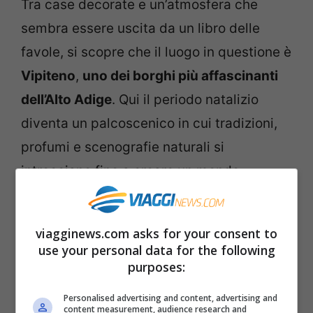
Tra case decorate e un’atmosfera che
sembra essere uscita da un libro delle
favole, si scopre che il luogo in questione è
Vipiteno
,
uno dei borghi più affascinanti
dell’Alto Adige
. Qui il periodo natalizio
diventa un palcoscenico in cui tradizioni,
profumi e scenografie naturali si
intrecciano fino a creare un mondo
parallelo.
viagginews.com asks for your consent to
use your personal data for the following
purposes:
Personalised advertising and content, advertising and
content measurement, audience research and