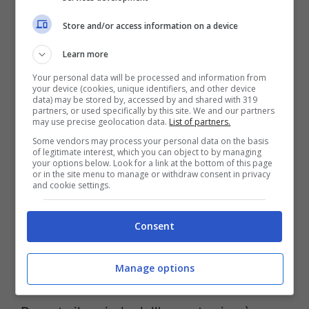
Ecco qual è la città più sottovalutata a Natale, consigli
pratici- ViaggiNews.com
Store and/or access information on a device
Learn more
Pe organizzare questo viaggio inoltre
non
Your personal data will be processed and information from
serve passaporto
né impazzire a
your device (cookies, unique identifiers, and other device
data) may be stored by, accessed by and shared with 319
prenotare alloggio e ristoranti, perché
nel
partners, or used specifically by this site. We and our partners
may use precise geolocation data.
List of partners.
centro si trovano tutte le soluzioni
Some vendors may process your personal data on the basis
possibili.
Dagli Hotel più strani come il
of legitimate interest, which you can object to by managing
your options below. Look for a link at the bottom of this page
Nestor Hotel di Ludwigsburg
che è un ex
or in the site menu to manage or withdraw consent in privacy
and cookie settings.
carcere ristrutturato, fino a ristoranti come
il
Mattis e il Weinkeller Einhorn
con la
Consent
cucina tipica del posto. Il
Maultauschen
è
Manage options
da provare assolutamente!