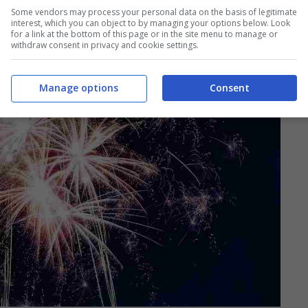
Some vendors may process your personal data on the basis of legitimate
interest, which you can object to by managing your options below. Look
for a link at the bottom of this page or in the site menu to manage or
withdraw consent in privacy and cookie settings.
Manage options
Consent