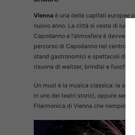
Vienna
è una delle capitali europee pi
nuovo anno. La città si veste di luci, 
Capodanno e l’atmosfera è davvero spec
percorso di Capodanno nel centro sto
stand gastronomici e spettacoli di dan
risuona di waltzer, brindisi e fuochi d’a
Un must è la musica classica: la sera
in uno dei teatri storici, oppure semp
Filarmonica di Vienna che riempiono l