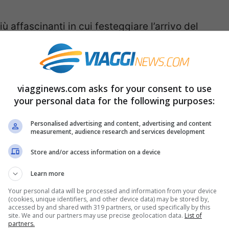
ù affascinanti in cui festeggiare l’arrivo del
i mercatini di Natale rimangono aperti fino a
iale. Il “Silvesterpfad”, il tradizionale
rico, anima le piazze con musica dal vivo,
viagginews.com asks for your consent to use
za. Dalla mattina fino a tarda notte, la città
your personal data for the following purposes:
rtificio.
Personalised advertising and content, advertising and content
measurement, audience research and services development
 del 31 dicembre puoi assistere a un concerto
Store and/or access information on a device
licemente goderti le note dell’Orchestra
Learn more
e strade.
Your personal data will be processed and information from your device
(cookies, unique identifiers, and other device data) may be stored by,
accessed by and shared with 319 partners, or used specifically by this
site. We and our partners may use precise geolocation data.
List of
partners.