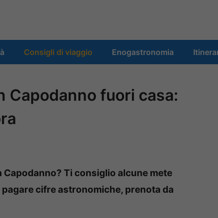
tà
Consigli di viaggio
Enogastronomia
Itinera
n Capodanno fuori casa:
ora
i a Capodanno? Ti consiglio alcune mete
di pagare cifre astronomiche, prenota da