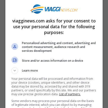
sentirà rilassati e pronti per tornare alla
solita routine. I più audaci potranno anche
viagginews.com asks for your consent to
organizzare un tour completo, dando vita
use your personal data for the following
al loro itinerario personale.
purposes:
Personalised advertising and content, advertising and
content measurement, audience research and
services development
Store and/or access information on a device
Learn more
Your personal data will be processed and information from
your device (cookies, unique identifiers, and other device
data) may be stored by, accessed by and shared with 319
partners, or used specifically by this site. We and our partners
may use precise geolocation data.
List of partners.
Some vendors may process your personal data on the basis
of legitimate interest, which you can object to by managing
Quattro borghi italiani ricchi di sorprese: in autunno