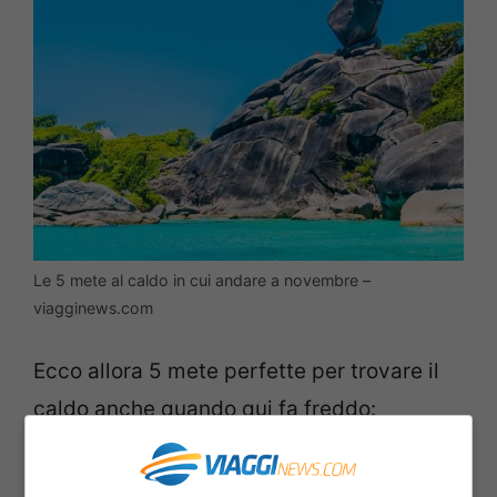
Le 5 mete al caldo in cui andare a novembre –
viagginews.com
Ecco allora 5 mete perfette per trovare il
caldo anche quando qui fa freddo:
Le Canarie
: la temperatura media