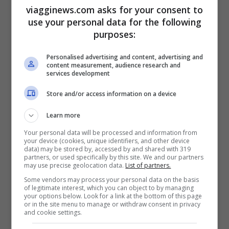
qui si aggira intorno ai 23°C, il clima
viagginews.com asks for your consent to
use your personal data for the following
perfetto per godersi spiagge e la
purposes:
natura. Qui ci sono dei paradisi
Personalised advertising and content, advertising and
terrestri indimenticabili e paesaggi
content measurement, audience research and
services development
meravigliosi da fotografare e da
Store and/or access information on a device
tenere per sempre nel cuore.
Isole Similan
, in Thailandia, un
Learn more
arcipelago di 11 isole, accessibili per
Your personal data will be processed and information from
your device (cookies, unique identifiers, and other device
sette mesi l’anno,
dal 15 ottobre al
data) may be stored by, accessed by and shared with 319
partners, or used specifically by this site. We and our partners
15 maggio, per preservare il parco
may use precise geolocation data.
List of partners.
Some vendors may process your personal data on the basis
ma anche perché il clima negli altri
of legitimate interest, which you can object to by managing
your options below. Look for a link at the bottom of this page
periodi non è ideale. Quindi
or in the site menu to manage or withdraw consent in privacy
and cookie settings.
novembre è il mese perfetto per