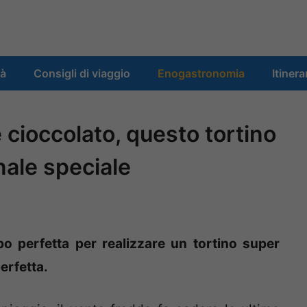
tà
Consigli di viaggio
Enogastronomia
Itinera
 cioccolato, questo tortino
ale speciale
 perfetta per realizzare un tortino super
erfetta.