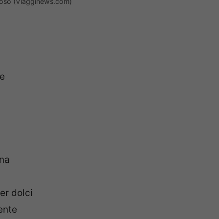
oloso (Viagginews.com)
le
nna
er dolci
ente