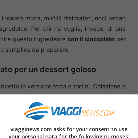
insalata mista, mirtilli disidratati, noci pecan
grodolce. Per chi ha voglia, invece, di una
nire questo ingrediente
con il cioccolato
per
to semplice da preparare.
lato per un dessert goloso
icetta in versione torta o tortini. Colazione o
ddolcire? In entrambi i casi si avrà
un dolce
anache al cioccolato.
viagginews.com asks for your consent to use
your personal data for the following purposes: