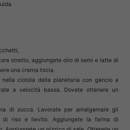
quida
cchetti,
ore stretto, aggiungete olio di semi e latte di
nere una crema liscia.
nella ciotola della planetaria con gancio a
orate a velocità bassa. Dovete ottenere un
ema di zucca. Lavorate per amalgamare gli
a di riso e lievito. Aggiungete la farina di
. Aggiungete un pizzico di sale. Ottenete un