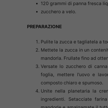
120 grammi di panna fresca li
zucchero a velo.
PREPARAZIONE
Pulite la zucca e tagliatela a to
Mettete la zucca in un contenit
mandorla. Frullate fino ad otte
Versate lo zucchero di canna 
foglia, mettere l’uovo e lav
composto chiaro e spumoso.
Unite nella planetaria la cr
ingredienti. Setacciate farin
mandorle e amalgamate il tutto