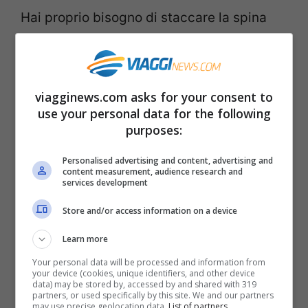
Hai proprio bisogno di staccare la spina
ma non hai troppi soldi? Non ti
preoccupare: se prenoti in questi giorni e
in questi orari, il volo ti costerà davvero
viagginews.com asks for your consent to
pochissimo, potresti addirittura spendere
use your personal data for the following
purposes:
la metà.
Personalised advertising and content, advertising and
content measurement, audience research and
services development
Store and/or access information on a device
Learn more
Your personal data will be processed and information from
your device (cookies, unique identifiers, and other device
data) may be stored by, accessed by and shared with 319
partners, or used specifically by this site. We and our partners
may use precise geolocation data.
List of partners.