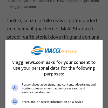
4 città da visitare in autunno o in inverno: ecco quali sono
– viagginews.com
Inoltre, senza le folle estive, potrai goderti
con calma il quartiere di Malá Strana e i
piccoli caffè storici dove rifugiarti con una
tazza di cioccolata calda.
L’eleganza di
Vienna
si esprime in tutta la
viagginews.com asks for your consent to
use your personal data for the following
sua magnificenza durante i mesi invernali.
purposes:
Le facciate neoclassiche, i caffè viennesi e
i palazzi imperiali acquistano un’aura da
Personalised advertising and content, advertising and
content measurement, audience research and
services development
sogno sotto le luci natalizie. Dalla fine di
novembre la città si riempie di mercatini
Store and/or access information on a device