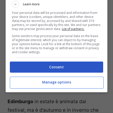
artigianali, piste di pattinaggio e concerti
Learn more
di musica classica, culminando nel
Your personal data will be processed and information from
your device (cookies, unique identifiers, and other device
tradizionale Concerto di Capodanno.
data) may be stored by, accessed by and shared with 319
partners, or used specifically by this site. We and our partners
may use precise geolocation data.
List of partners.
Anche l’autunno è un momento perfetto: i
Some vendors may process your personal data on the basis
of legitimate interest, which you can object to by managing
parchi del Prater e di Schönbrunn si
your options below. Look for a link at the bottom of this page
or in the site menu to manage or withdraw consent in privacy
colorano di rosso e oro, e le pasticcerie
and cookie settings.
offrono le prime fette di Sachertorte
Consent
accompagnate da un caffè bollente.
Vienna d’inverno è un’esperienza di
Manage options
eleganza, cultura e calore umano.
Edimburgo
in estate è animata dai
festival, ma è d’autunno e in inverno che