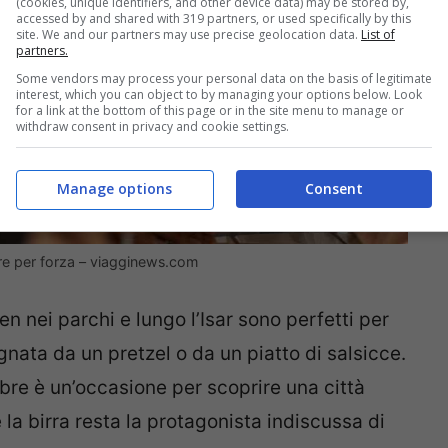
(cookies, unique identifiers, and other device data) may be stored by,
accessed by and shared with 319 partners, or used specifically by this
site. We and our partners may use precise geolocation data.
List of
partners.
Some vendors may process your personal data on the basis of legitimate
interest, which you can object to by managing your options below. Look
for a link at the bottom of this page or in the site menu to manage or
withdraw consent in privacy and cookie settings.
Manage options
Consent
tare per forza – viagginews.com
ten nei parchi e lungo l’Isar sono perfetti per
nata da un pretzel o da un piatto di salsicce.
re è un’occasione per scoprire una città
la birra resta la protagonista indiscussa di