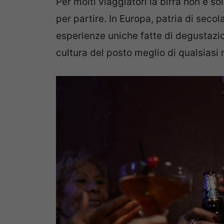
Per molti viaggiatori la birra non è 
per partire. In Europa, patria di secol
esperienze uniche fatte di degustazioni
cultura del posto meglio di qualsiasi