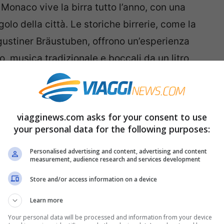
Monaco vive la birra tutto l’anno, con una
olo della città. Le storiche birrerie, come la
gustiner Bräustuben, offrono un’esperienza
no, musica tradizionale e boccali da un litro
viagginews.com asks for your consent to use
your personal data for the following purposes:
Personalised advertising and content, advertising and content
measurement, audience research and services development
Store and/or access information on a device
Learn more
Your personal data will be processed and information from your device