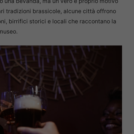
solo una bevanda, ma un vero e proprio motivo
ari tradizioni brassicole, alcune città offrono
, birrifici storici e locali che raccontano la
 museo.