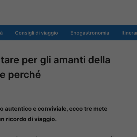
tà
Consigli di viaggio
Enogastronomia
Itinera
tare per gli amanti della
 e perché
io autentico e conviviale, ecco tre mete
n ricordo di viaggio.