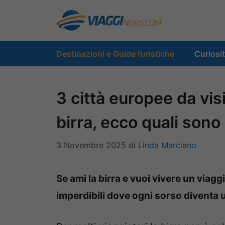
Vai
al
contenuto
Destinazioni e Guide turistiche
Curiosi
3 città europee da visi
birra, ecco quali sono
3 Novembre 2025
di
Linda Marciano
Se ami la birra e vuoi vivere un viagg
imperdibili dove ogni sorso diventa u