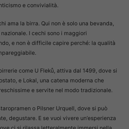
ticismo e convivialità.
chi ama la birra. Qui non è solo una bevanda,
 nazionale. I cechi sono i maggiori
do, e non è difficile capire perché: la qualità
impareggiabile.
birrerie come U Fleků, attiva dal 1499, dove si
ostato, e Lokal, una catena moderna che
freschissime e servite nel modo tradizionale.
 Staropramen o Pilsner Urquell, dove si può
te, degustare. E se vuoi vivere un’esperienza
ove ci si rilassa letteralmente immersi nella