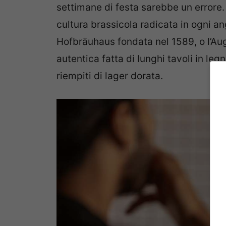
settimane di festa sarebbe un errore. 
cultura brassicola radicata in ogni ang
Hofbräuhaus fondata nel 1589, o l’Au
autentica fatta di lunghi tavoli in leg
riempiti di lager dorata.