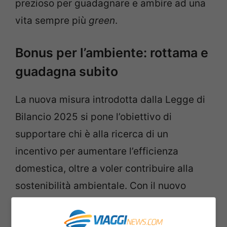
prezioso per guadagnare e ambire ad una
vita sempre più
green
.
Bonus per l’ambiente: rottama e
guadagna subito
La nuova misura introdotta dalla Legge di
Bilancio 2025 si pone l’obiettivo di
supportare chi è alla ricerca di un
incentivo per aumentare l’efficienza
domestica, oltre a voler contribuire alla
sostenibilità ambientale. Con il nuovo
bonus elettrodomestici, è possibile
ottenere un rimborso fino a 200 euro