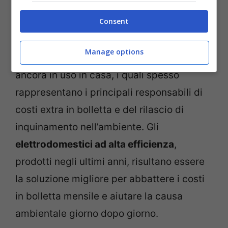
Viagginews.com
Consent
Grazie al nuovo bonus elettrodomestici, è
Manage options
possibile sostituire i precedenti modelli
ancora in uso in casa, i quali spesso
rappresentano i principali responsabili di
costi extra in bolletta e del rilascio di
inquinamento nell’ambiente. Gli
elettrodomestici ad alta efficienza
,
prodotti negli ultimi anni, risultano essere
la soluzione migliore per abbattere i costi
in bolletta mensile e aiutare la causa
ambientale giorno dopo giorno.