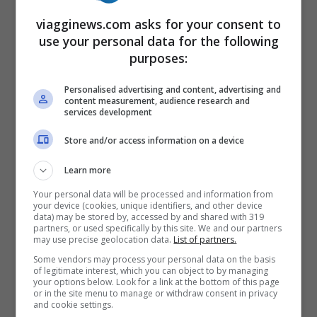
sull’acquisto di nuovi elettrodomestici di
viagginews.com asks for your consent to
ultima generazione prodotti nell’Unione
use your personal data for the following
purposes:
Europea e pensati per avere il minimo
impatto sull’ambiente.
Personalised advertising and content, advertising and
content measurement, audience research and
services development
Store and/or access information on a device
Learn more
Your personal data will be processed and information from
your device (cookies, unique identifiers, and other device
data) may be stored by, accessed by and shared with 319
partners, or used specifically by this site. We and our partners
may use precise geolocation data.
List of partners.
Some vendors may process your personal data on the basis
of legitimate interest, which you can object to by managing
your options below. Look for a link at the bottom of this page
or in the site menu to manage or withdraw consent in privacy
and cookie settings.
Bonus per l’ambiente: rottama e guadagna subito –