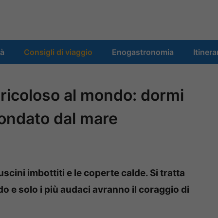
tà
Consigli di viaggio
Enogastronomia
Itinera
ericoloso al mondo: dormi
rcondato dal mare
scini imbottiti e le coperte calde. Si tratta
o e solo i più audaci avranno il coraggio di