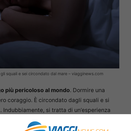
 gli squali e sei circondato dal mare – viagginews.com
go più pericoloso al mondo
. Dormire una
ro coraggio. È circondato dagli squali e si
 Indubbiamente, si tratta di un’esperienza
di trasmettere una valanga di emozioni