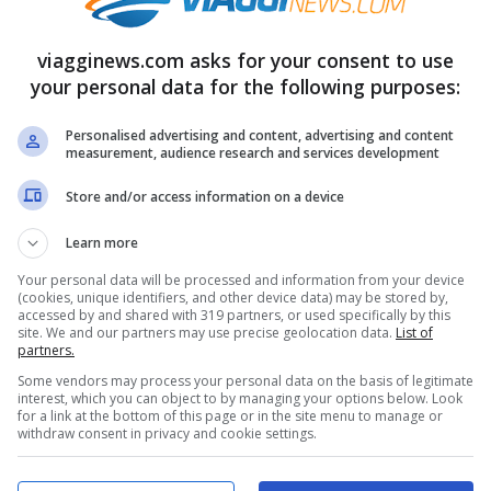
viagginews.com asks for your consent to use
esto l’hotel più pericoloso del
your personal data for the following purposes:
mosfera inquietante
Personalised advertising and content, advertising and content
measurement, audience research and services development
osti nei diversi angoli della Terra, ci sono
Store and/or access information on a device
lcuni sorprendono per la loro bellezza, mentre
lmente opposti. In pochi ne sono a conoscenza
Learn more
più pericolosi
. Si trova nel North Carolina,
Your personal data will be processed and information from your device
(cookies, unique identifiers, and other device data) may be stored by,
mare.
accessed by and shared with 319 partners, or used specifically by this
site. We and our partners may use precise geolocation data.
List of
partners.
Some vendors may process your personal data on the basis of legitimate
circondata dal mare impetuoso.
Prende il
interest, which you can object to by managing your options below. Look
for a link at the bottom of this page or in the site menu to manage or
er
e trae origine da un vecchio faro. Visto
withdraw consent in privacy and cookie settings.
uo scopo originale, nel 2010 è stato venduto al