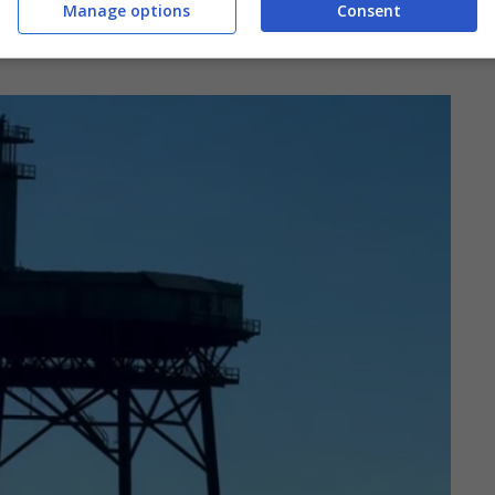
tari hanno deciso di trasformarlo in un hotel e
Manage options
Consent
 genere.