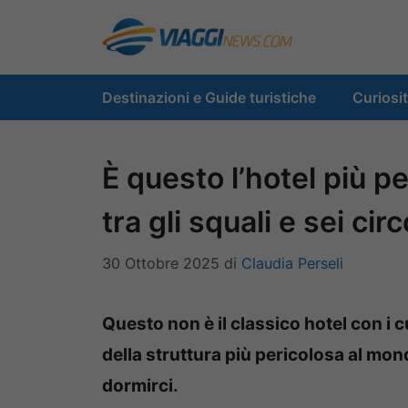
Vai
al
contenuto
Destinazioni e Guide turistiche
Curiosi
È questo l’hotel più p
tra gli squali e sei ci
30 Ottobre 2025
di
Claudia Perseli
Questo non è il classico hotel con i cu
della struttura più pericolosa al mond
dormirci.