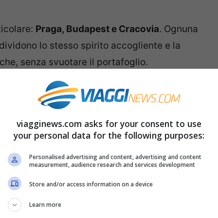
ticolare:
Praga, Budapest e Cracovia
. Ognuna
dividono lo stesso spirito accogliente e la
che, senza svuotare il portafoglio.
er il Ponte dei Morti
evoli d’Europa, perfetta in autunno quando la
viagginews.com asks for your consent to use
your personal data for the following purposes:
si del fiume Moldava si fanno più intensi. Le
te da una fiaba, ideali per passeggiate
Personalised advertising and content, advertising and content
measurement, audience research and services development
Store and/or access information on a device
Learn more