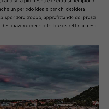
’aria si fa più fresca e le città si riempiono
anche un periodo ideale per chi desidera
za spendere troppo, approfittando dei prezzi
 destinazioni meno affollate rispetto ai mesi