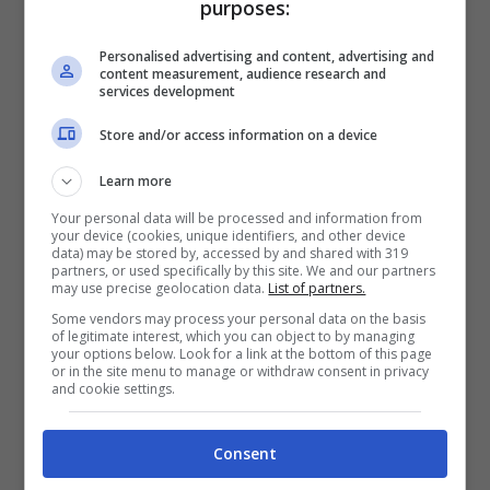
purposes:
maggiore ordine.
Personalised advertising and content, advertising and
content measurement, audience research and
services development
Store and/or access information on a device
Learn more
Your personal data will be processed and information from
your device (cookies, unique identifiers, and other device
data) may be stored by, accessed by and shared with 319
partners, or used specifically by this site. We and our partners
may use precise geolocation data.
List of partners.
Some vendors may process your personal data on the basis
of legitimate interest, which you can object to by managing
your options below. Look for a link at the bottom of this page
Assegno unico, quando arriva alle famiglie: a novembre è
or in the site menu to manage or withdraw consent in privacy
diviso in due date (viagginews.com)
and cookie settings.
In questo momento l’assegno unico è
Consent
sicuramente uno degli aiuti più attesi dai