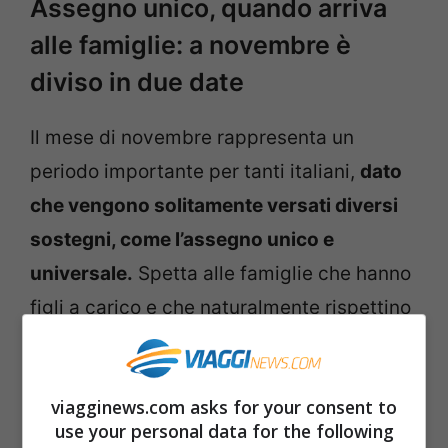
Assegno unico, quando arriva
alle famiglie: a novembre è
diviso in due date
Il mese di novembre rappresenta un
periodo importante per tanti italiani,
dato
che vengono solitamente versati diversi
sostegni, come l’assegno unico e
universale.
Spetta alle famiglie che hanno
figli a carico e che naturalmente rispettino
tutti i requisiti per poterlo ricevere. L’INPS
ha stabilito, come ogni anno, un calendario
viagginews.com asks for your consent to
per il versamento delle prestazioni
use your personal data for the following
economiche, in modo da garantire