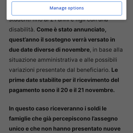
Manage options
nuclei che hanno figli minorenni, figli
studenti fino ai 21 anni e figli con una
disabilità.
Come è stato annunciato,
quest’anno il sostegno verrà versato in
due date diverse di novembre
, in base alla
situazione amministrativa e alle possibili
variazioni presentate dal beneficiario.
Le
prime date stabilite per il ricevimento del
pagamento sono il 20 e il 21 novembre.
In questo caso riceveranno i soldi le
famiglie che già percepiscono l’assegno
unico e che non hanno presentato nuove