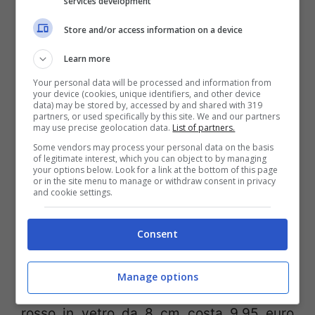
services development
casetta – costano 3,95 euro.
Store and/or access information on a device
Learn more
Your personal data will be processed and information from
your device (cookies, unique identifiers, and other device
data) may be stored by, accessed by and shared with 319
partners, or used specifically by this site. We and our partners
may use precise geolocation data.
List of partners.
Some vendors may process your personal data on the basis
of legitimate interest, which you can object to by managing
your options below. Look for a link at the bottom of this page
or in the site menu to manage or withdraw consent in privacy
and cookie settings.
Come addobbare casa per Natale da IKEA
Consent
(Viagginews.com)
Manage options
Il classico bastoncino di zucchero bianco e
rosso in vetro da 8 cm costa 9,95 euro