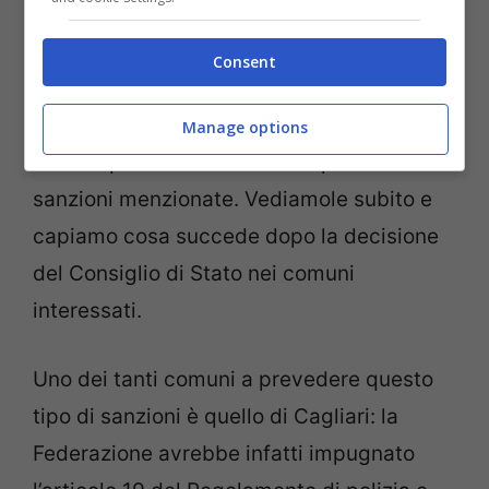
La questione giunta al Consiglio di Stato è
Consent
partita dalla
Federazione italiana ambiente
e bicicletta
che ha sollevato tre obiezioni
Manage options
contro questa normativa che prevede le
sanzioni menzionate. Vediamole subito e
capiamo cosa succede dopo la decisione
del Consiglio di Stato nei comuni
interessati.
Uno dei tanti comuni a prevedere questo
tipo di sanzioni è quello di Cagliari: la
Federazione avrebbe infatti impugnato