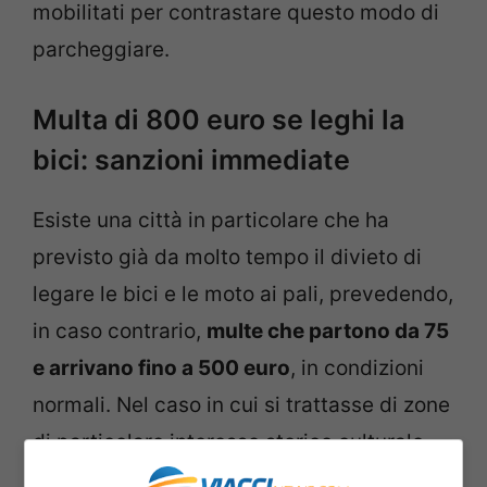
mobilitati per contrastare questo modo di
parcheggiare.
Multa di 800 euro se leghi la
bici: sanzioni immediate
Esiste una città in particolare che ha
previsto già da molto tempo il divieto di
legare le bici e le moto ai pali, prevedendo,
in caso contrario,
multe che partono da 75
e arrivano fino a 500 euro
, in condizioni
normali. Nel caso in cui si trattasse di zone
di particolare interesse storico culturale,
scatterebbe una sanzione aggiuntiva tra i