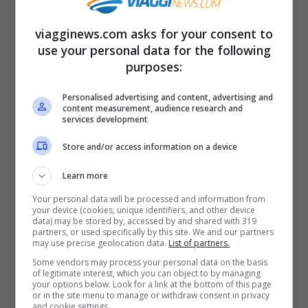
100 e i 300 euro. Ecco, quindi, facendo un
viagginews.com asks for your consent to
semplice calcolo, come è possibile
use your personal data for the following
raggiungere
fino a 800 euro
di multa per
purposes:
aver “offeso” il decoro pubblico.
Personalised advertising and content, advertising and
content measurement, audience research and
services development
Store and/or access information on a device
Learn more
Your personal data will be processed and information from
your device (cookies, unique identifiers, and other device
data) may be stored by, accessed by and shared with 319
partners, or used specifically by this site. We and our partners
may use precise geolocation data.
List of partners.
Some vendors may process your personal data on the basis
of legitimate interest, which you can object to by managing
Multa di 800 euro se leghi la bici: sanzioni immediate -
your options below. Look for a link at the bottom of this page
or in the site menu to manage or withdraw consent in privacy
viagginews.com
and cookie settings.