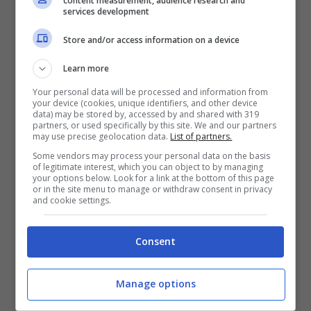
content measurement, audience research and
services development
questione farai fatica a dimenticarla dopo
averla vista. In tal senso, puntiamo i
Store and/or access information on a device
riflettori sulla
Chiesa di San Michele
Learn more
Arcangelo
, che troviamo nel Comune di
Your personal data will be processed and information from
your device (cookies, unique identifiers, and other device
Sant’Angelo a Fasanello
, in provincia di
data) may be stored by, accessed by and shared with 319
partners, or used specifically by this site. We and our partners
Salerno. Si trova nel cuore del
Parco
may use precise geolocation data.
List of partners.
Nazionale del Cilento e del Vallo di Diano
.
Some vendors may process your personal data on the basis
of legitimate interest, which you can object to by managing
Dalle indagini archeologiche che sono
your options below. Look for a link at the bottom of this page
or in the site menu to manage or withdraw consent in privacy
and cookie settings.
state effettuate nel corso degli anni, si
intuisce che la grotta era utilizzata già
Consent
nell’età preistorica come rifugio.
Manage options