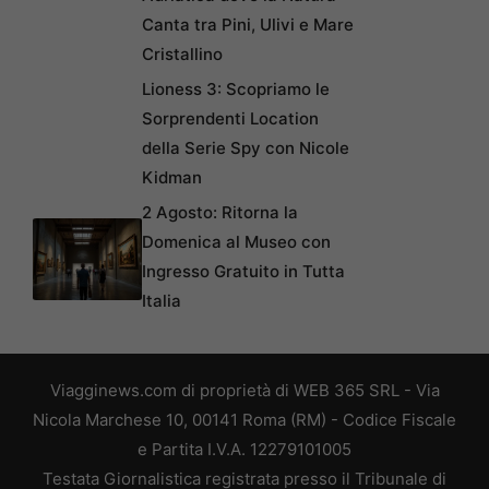
Canta tra Pini, Ulivi e Mare
Cristallino
Lioness 3: Scopriamo le
Sorprendenti Location
della Serie Spy con Nicole
Kidman
2 Agosto: Ritorna la
Domenica al Museo con
Ingresso Gratuito in Tutta
Italia
Viagginews.com di proprietà di WEB 365 SRL - Via
Nicola Marchese 10, 00141 Roma (RM) - Codice Fiscale
e Partita I.V.A. 12279101005
Testata Giornalistica registrata presso il Tribunale di