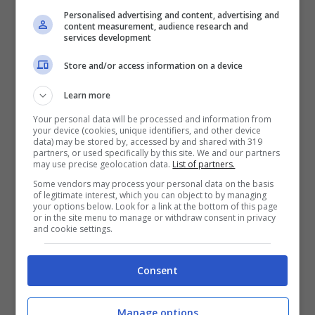
luogo ideale per una vacanza, dunque, è
Personalised advertising and content, advertising and
content measurement, audience research and
sicuramente una località vicino al mare,
services development
dove poter ammirare l’orizzonte blu infinito
Store and/or access information on a device
anche dalla finestra della camera da letto
Learn more
durante i primi minuti del risveglio.
Your personal data will be processed and information from
your device (cookies, unique identifiers, and other device
data) may be stored by, accessed by and shared with 319
partners, or used specifically by this site. We and our partners
may use precise geolocation data.
List of partners.
Some vendors may process your personal data on the basis
of legitimate interest, which you can object to by managing
your options below. Look for a link at the bottom of this page
or in the site menu to manage or withdraw consent in privacy
and cookie settings.
Consent
Manage options