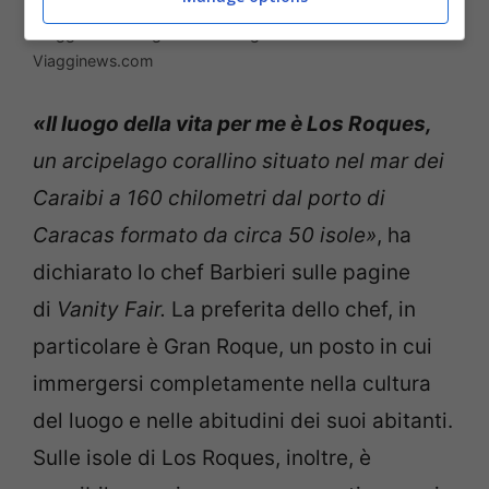
Viaggio fuori stagione: il consiglio di Bruno Barbieri! –
Viagginews.com
«Il luogo della vita per me è Los Roques,
un arcipelago corallino situato nel mar dei
Caraibi a 160 chilometri dal porto di
Caracas formato da circa 50 isole»
, ha
dichiarato lo chef Barbieri sulle pagine
di
Vanity Fair.
La preferita dello chef, in
particolare è Gran Roque, un posto in cui
immergersi completamente nella cultura
del luogo e nelle abitudini dei suoi abitanti.
Sulle isole di Los Roques, inoltre, è