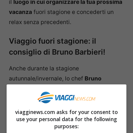
il
luogo in cui organizzare la tua prossima
vacanza
fuori stagione e concederti un
relax senza precedenti.
Viaggio fuori stagione: il
consiglio di Bruno Barbieri!
Anche durante la stagione
autunnale/invernale, lo chef
Bruno
Barbieri ama circondarsi di acqua e
paesaggi balneari
. Particolarmente
amante delle località nel sud del mondo,
viagginews.com asks for your consent to
use your personal data for the following
Barbieri predilige molto anche il lago e le
purposes:
zone vicine a fonti di acqua termali. Il suo