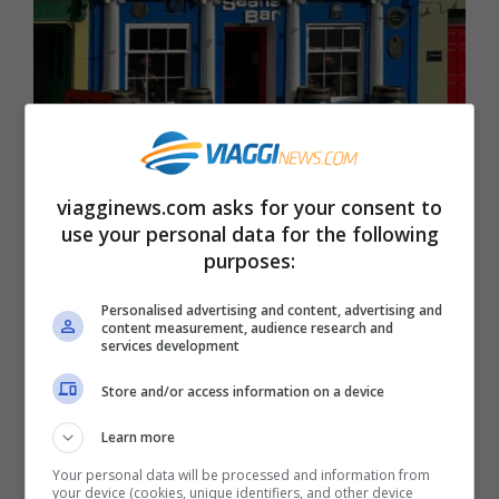
Questo pub in Irlanda è entrato nel Guinness World
viagginews.com asks for your consent to
Record: ecco perché (Instagram @seansbar)
use your personal data for the following
Viagginews.com
purposes:
Personalised advertising and content, advertising and
Il
Seans Ba
r non ha nulla del classico
content measurement, audience research and
services development
“locale turistico” costruito ad arte. Qui
Store and/or access information on a device
tutto è autentico: dalle pareti in pietra
leggermente inclinate, ai pavimenti
Learn more
irregolari, fino agli arredi in legno scuro
Your personal data will be processed and information from
your device (cookies, unique identifiers, and other device