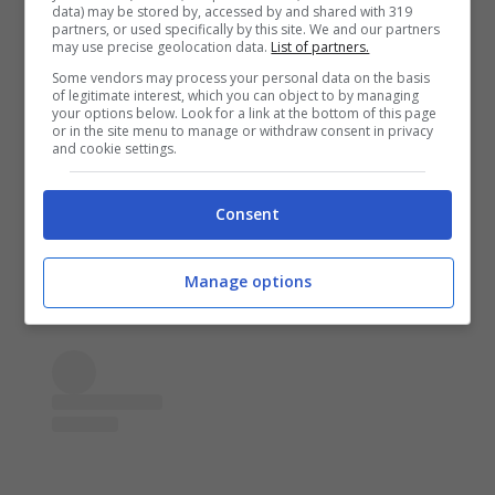
consumati dal tempo. Durante i lavori di
data) may be stored by, accessed by and shared with 319
partners, or used specifically by this site. We and our partners
ristrutturazione negli anni ’70, sono
emersi
may use precise geolocation data.
List of partners.
Some vendors may process your personal data on the basis
frammenti di pareti fatte con vimini e
of legitimate interest, which you can object to by managing
your options below. Look for a link at the bottom of this page
argilla
, oggi conservati presso il Museo
or in the site menu to manage or withdraw consent in privacy
and cookie settings.
Nazionale d’Irlanda. Una parte del passato
che letteralmente convive con il presente.
Consent
Manage options