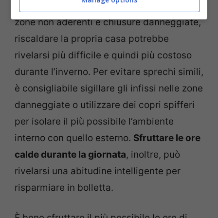
Se quest’ultimi presentano irregolarità,
zone non aderenti e chiusure danneggiate,
riscaldare la propria casa potrebbe
rivelarsi più difficile e quindi più costoso
durante l’inverno. Per evitare sprechi simili,
è consigliabile sigillare gli infissi nelle zone
danneggiate o utilizzare dei copri spifferi
per isolare il più possibile l’ambiente
interno con quello esterno.
Sfruttare le ore
calde durante la giornata
, inoltre, può
rivelarsi una abitudine intelligente per
risparmiare in bolletta.
È bene sfruttare il più possibile le ore di