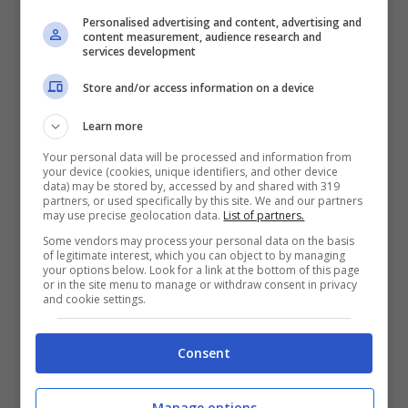
doveroso
controllare la condizione degli
Personalised advertising and content, advertising and
content measurement, audience research and
infissi della propria casa.
services development
Store and/or access information on a device
Learn more
Your personal data will be processed and information from
your device (cookies, unique identifiers, and other device
data) may be stored by, accessed by and shared with 319
partners, or used specifically by this site. We and our partners
may use precise geolocation data.
List of partners.
Some vendors may process your personal data on the basis
of legitimate interest, which you can object to by managing
your options below. Look for a link at the bottom of this page
or in the site menu to manage or withdraw consent in privacy
and cookie settings.
Casa grande? Risparmia in bolletta con questi trucchi –
Consent
Viagginews.com
Manage options