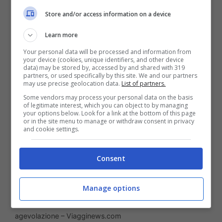
richiesta fino a 2.000 euro ai lavoratori
Store and/or access information on a device
dipendenti con figli, mentre si ferma a
Learn more
1.000 euro per i single.
Your personal data will be processed and information from
your device (cookies, unique identifiers, and other device
data) may be stored by, accessed by and shared with 319
partners, or used specifically by this site. We and our partners
may use precise geolocation data.
List of partners.
Some vendors may process your personal data on the basis
of legitimate interest, which you can object to by managing
your options below. Look for a link at the bottom of this page
or in the site menu to manage or withdraw consent in privacy
and cookie settings.
Consent
Manage options
Costi da single: da oggi puoi richiedere questa
agevolazione – Viagginews.com