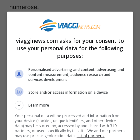
numerose.
viagginews.com asks for your consent to
use your personal data for the following
purposes:
Personalised advertising and content, advertising and
content measurement, audience research and
services development
Store and/or access information on a device
Learn more
Your personal data will be processed and information from
Esperienza imperdibile, una Toscana da esplorare e tante
your device (cookies, unique identifiers, and other device
cose da fare!- ViaggiNews.com
data) may be stored by, accessed by and shared with 319
partners, or used specifically by this site. We and our partners
may use precise geolocation data.
List of partners.