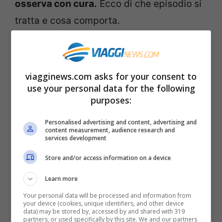
osserva con cura.
Ecco di che episodio si
tratta e cosa comporta.
viagginews.com asks for your consent to
use your personal data for the following
purposes:
Personalised advertising and content, advertising and
content measurement, audience research and
services development
Store and/or access information on a device
Learn more
Your personal data will be processed and information from
Ecco la verità, quando sai che gli alberi camminano, credi
your device (cookies, unique identifiers, and other device
a tutto- ViaggiNews.com
data) may be stored by, accessed by and shared with 319
partners, or used specifically by this site. We and our partners