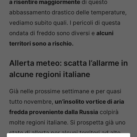
a risentire maggiormente
di questo
abbassamento drastico delle temperature,
vediamo subito quali. I pericoli di questa
ondata di freddo sono diversi e
alcuni
territori sono a rischio.
Allerta meteo: scatta l’allarme in
alcune regioni italiane
Già nelle prossime settimane e per quasi
tutto novembre,
un’insolito vortice di aria
fredda proveniente dalla Russia
colpirà
molte regioni italiane. Si prospetta già uno
stato di allerta per alcuni territori ad alto