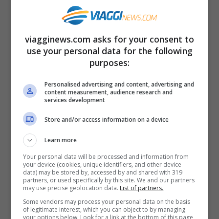
rischio. Le città del belpaese non sono
abituate a questo tipo di temperature e,
viagginews.com asks for your consent to
soprattutto, non sono pronte.
use your personal data for the following
purposes:
Personalised advertising and content, advertising and
content measurement, audience research and
services development
Store and/or access information on a device
Learn more
Your personal data will be processed and information from
your device (cookies, unique identifiers, and other device
data) may be stored by, accessed by and shared with 319
partners, or used specifically by this site. We and our partners
Allerta meteo: scatta l’allarme in alcune regioni italiane -
may use precise geolocation data.
List of partners.
viagginews.com
Some vendors may process your personal data on the basis
of legitimate interest, which you can object to by managing
your options below. Look for a link at the bottom of this page