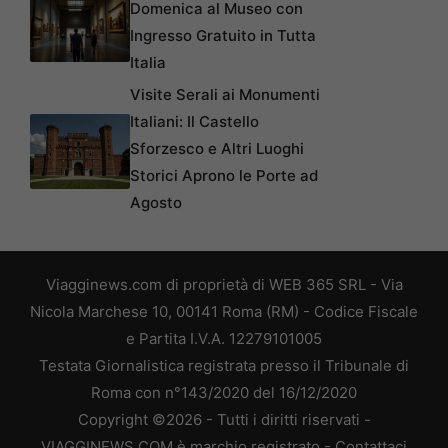
Domenica al Museo con
Ingresso Gratuito in Tutta
Italia
Visite Serali ai Monumenti
Italiani: Il Castello
Sforzesco e Altri Luoghi
Storici Aprono le Porte ad
Agosto
Viagginews.com di proprietà di WEB 365 SRL - Via
Nicola Marchese 10, 00141 Roma (RM) - Codice Fiscale
e Partita I.V.A. 12279101005
Testata Giornalistica registrata presso il Tribunale di
Roma con n°143/2020 del 16/12/2020
Copyright ©2026 - Tutti i diritti riservati -
VIAGGINEWS.COM è marchio registrato -
Contattaci