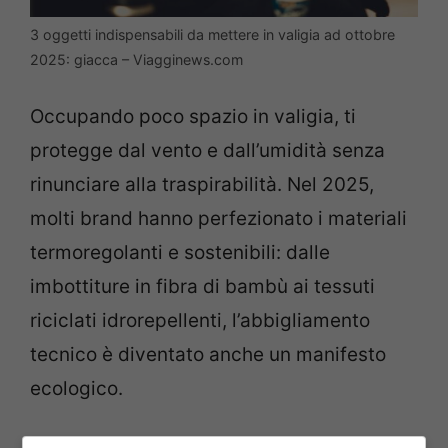
3 oggetti indispensabili da mettere in valigia ad ottobre
2025: giacca – Viagginews.com
Occupando poco spazio in valigia, ti
protegge dal vento e dall’umidità senza
rinunciare alla traspirabilità. Nel 2025,
molti brand hanno perfezionato i materiali
termoregolanti e sostenibili: dalle
imbottiture in fibra di bambù ai tessuti
riciclati idrorepellenti, l’abbigliamento
tecnico è diventato anche un manifesto
ecologico.