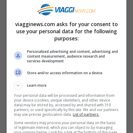
Scegli un colore neutro (nero, kaki, blu
notte) per abbinarla facilmente a tutto e,
se viaggi in città, opta per un modello con
viagginews.com asks for your consent to
use your personal data for the following
taglio urbano: sarai protetto anche durante
purposes:
una passeggiata serale sotto la pioggia o
una visita improvvisata a un mercato
Personalised advertising and content, advertising and
content measurement, audience research and
locale.
services development
Store and/or access information on a device
Nel 2025, la tecnologia da viaggio è
Learn more
sempre più
leggera e “green”
. Uno degli
Your personal data will be processed and information from
accessori più utili da avere con sé è senza
your device (cookies, unique identifiers, and other device
data) may be stored by, accessed by and shared with 319
dubbio una powerbank solare o ibrida,
partners, or used specifically by this site. We and our partners
may use precise geolocation data.
List of partners.
capace di ricaricare smartphone,
Some vendors may process your personal data on the basis
of legitimate interest, which you can object to by managing
fotocamere e smartwatch anche quando
your options below. Look for a link at the bottom of this page