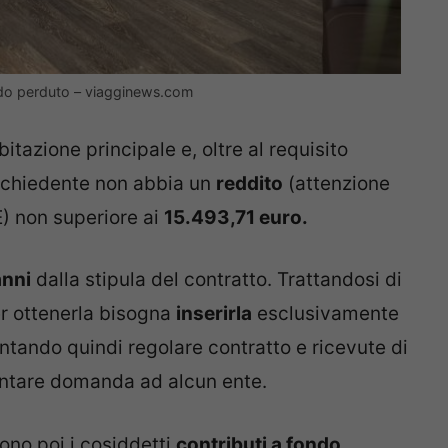
fondo perduto – viagginews.com
abitazione principale e, oltre al requisito
 richiedente non abbia un
reddito
(attenzione
E) non superiore ai
15.493,71 euro.
anni
dalla stipula del contratto. Trattandosi di
r ottenerla bisogna
inserirla
esclusivamente
tando quindi regolare contratto e ricevute di
ntare domanda ad alcun ente.
ono poi i cosiddetti
contributi a fondo