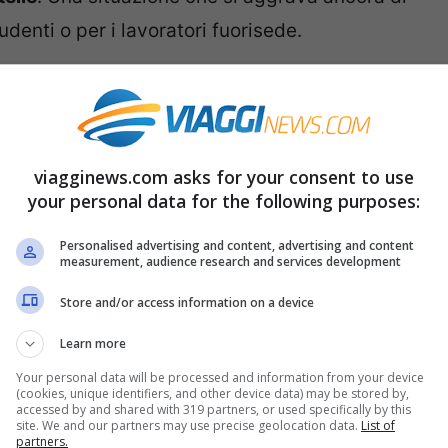
udenti o per i lavoratori fuorisede.
à
e
regioni
hanno istituito una serie di
i nuclei famigliari più in difficoltà di
A livello nazionale, invece, esiste una sola
viagginews.com asks for your consent to use
nus Affitto Giovani
; cerchiamo di capire a
your personal data for the following purposes:
i può ottenerli e cosa fare domanda.
Personalised advertising and content, advertising and content
measurement, audience research and services development
 giovani agli aiuti a fondo perduto
Store and/or access information on a device
Learn more
iovani
si tratta di una
detrazione IRPEF del
Your personal data will be processed and information from your device
simo di 2.000 euro, da inserire nella
(cookies, unique identifiers, and other device data) may be stored by,
accessed by and shared with 319 partners, or used specifically by this
ta ai giovani dai
20 ai 31 anni non compiuti
site. We and our partners may use precise geolocation data.
List of
partners.