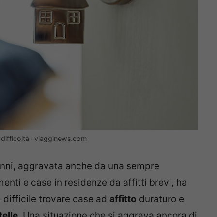
n difficoltà -viagginews.com
i anni, aggravata anche da una sempre
ti e case in residenze da affitti brevi, ha
è difficile trovare case ad
affitto
duraturo e
telle
. Una situazione che si aggrava ancora di