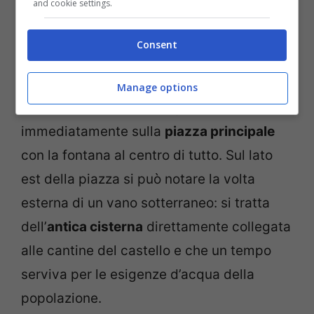
and cookie settings.
Vigoleno, un borgo da vivere lentamente tra Vin Santo e
Consent
sapori locali -(credits
@antichiborghicastelliesantuariditalia) viagginews.com
Manage options
Una volta entrati nel borgo si arriva
immediatamente sulla
piazza principale
con la fontana al centro di tutto. Sul lato
est della piazza si può notare la volta
esterna di un vano sotterraneo: si tratta
dell’
antica cisterna
direttamente collegata
alle cantine del castello e che un tempo
serviva per le esigenze d’acqua della
popolazione.