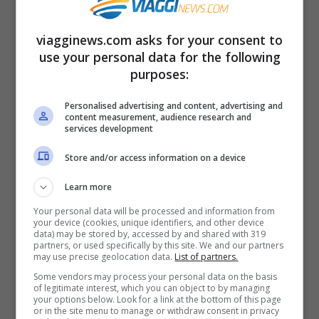
vanno formando le avvolgenti mura del
borgo. Suggestioni che si fanno concrete
viagginews.com asks for your consent to
quando si varca la porta di ingresso del
use your personal data for the following
purposes:
borgo e si ha davvero l’impressione di
essere catapultati in un epoca lontana nel
Personalised advertising and content, advertising and
content measurement, audience research and
tempo.
services development
Store and/or access information on a device
Learn more
Your personal data will be processed and information from
your device (cookies, unique identifiers, and other device
data) may be stored by, accessed by and shared with 319
partners, or used specifically by this site. We and our partners
may use precise geolocation data.
List of partners.
Some vendors may process your personal data on the basis
of legitimate interest, which you can object to by managing
your options below. Look for a link at the bottom of this page
or in the site menu to manage or withdraw consent in privacy