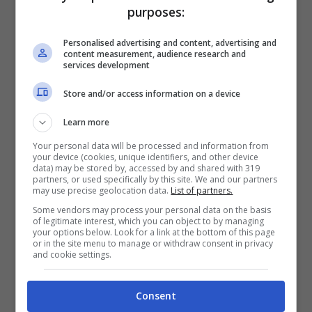
purposes:
dove sorge appunto
Pasquino
una celebre
statua parlante. Questo perché
Personalised advertising and content, advertising and
content measurement, audience research and
nell’antichità i cittadini ci affiggevano delle
services development
critiche e componimento satirici contro i
Store and/or access information on a device
governanti che venivano ricordate come
Learn more
pasquinate.
Your personal data will be processed and information from
your device (cookies, unique identifiers, and other device
data) may be stored by, accessed by and shared with 319
partners, or used specifically by this site. We and our partners
may use precise geolocation data.
List of partners.
Some vendors may process your personal data on the basis
of legitimate interest, which you can object to by managing
your options below. Look for a link at the bottom of this page
or in the site menu to manage or withdraw consent in privacy
and cookie settings.
Consent