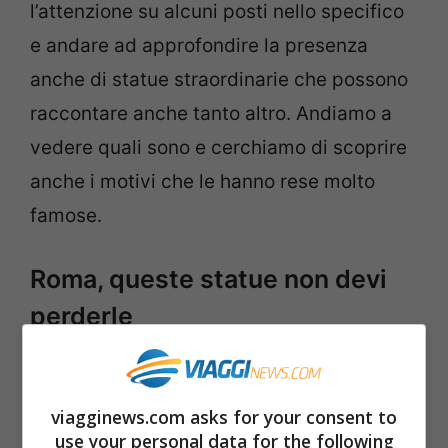
l’attenzione su alcuni posti nello specifico
e andare ad approfondire la presenza
anche di statue straordinarie che possono
raccontare anche tanto altro. Andiamo a
vedere quali sono e cerchiamo di scoprire
anche i motivi che le hanno rese molto
famose.
Roma, queste statue non devi
perderle
La
prima statua a Roma
di cui vi vogliamo
parlare si trova a due passi da Piazza
viagginews.com asks for your consent to
Navona precisamente a Piazza Pasquino
use your personal data for the following