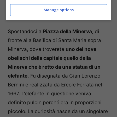
Manage options
Roma, queste statue non devi perderle (ViaggiNews.com)
Spostandoci a
Piazza della Minerva,
di
fronte alla Basilica di Santa Maria sopra
Minerva, dove troverete
uno dei nove
obelischi della capitale quello della
Minerva che è retto da una statua di un
elefante.
Fu disegnata da Gian Lorenzo
Bernini e realizzata da Ercole Ferrata nel
1667. L’elefante in questione veniva
definito pulcin perché era in proporzioni
piccolo. La curiosità nasce da un singolare