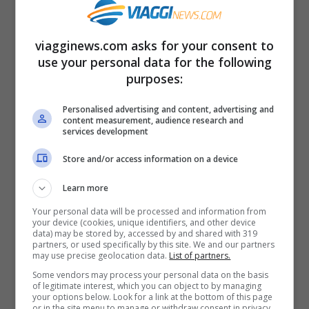
scoperta storicamente e scientificamente
documentata.
viagginews.com asks for your consent to
use your personal data for the following
purposes:
Personalised advertising and content, advertising and
content measurement, audience research and
services development
Store and/or access information on a device
Learn more
Your personal data will be processed and information from
your device (cookies, unique identifiers, and other device
data) may be stored by, accessed by and shared with 319
partners, or used specifically by this site. We and our partners
may use precise geolocation data.
List of partners.
Some vendors may process your personal data on the basis
Una volta che conosci la Lourdes di Sicilia, ci vorrai
of legitimate interest, which you can object to by managing
your options below. Look for a link at the bottom of this page
ritornare!- ViaggiNews.com
or in the site menu to manage or withdraw consent in privacy