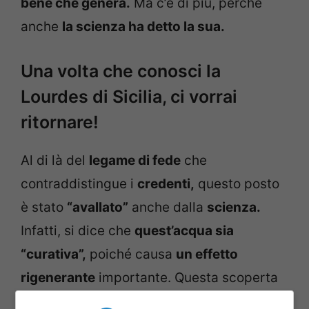
bene che genera.
Ma c’è di più, perché
anche
la scienza ha detto la sua.
Una volta che conosci la
Lourdes di Sicilia, ci vorrai
ritornare!
Al di là del
legame di fede
che
contraddistingue i
credenti,
questo posto
è stato
“avallato”
anche dalla
scienza.
Infatti, si dice che
quest’acqua sia
“curativa”,
poiché causa
un effetto
rigenerante
importante. Questa scoperta
non è una mera leggenda, ma una