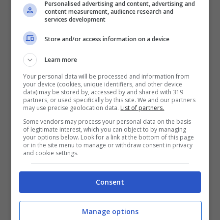
Personalised advertising and content, advertising and
propria email nell’apposito campo
e
content measurement, audience research and
services development
aspettare qualche secondo. Se i dati
Store and/or access information on a device
collegati a quell’indirizzo sono stati
coinvolti in una violazione, il sistema lo
Learn more
segnala subito – e spesso ti mostra anche
Your personal data will be processed and information from
your device (cookies, unique identifiers, and other device
data) may be stored by, accessed by and shared with 319
dove e quando è avvenuto il leak.
partners, or used specifically by this site. We and our partners
may use precise geolocation data.
List of partners.
Some vendors may process your personal data on the basis
of legitimate interest, which you can object to by managing
your options below. Look for a link at the bottom of this page
or in the site menu to manage or withdraw consent in privacy
and cookie settings.
Consent
Manage options