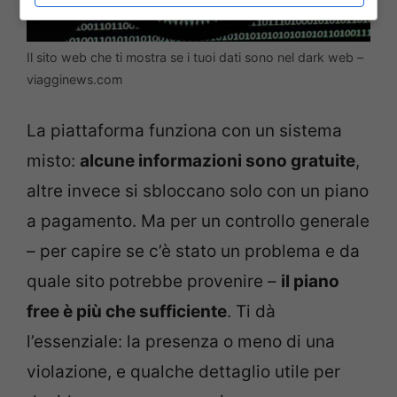
Il sito web che ti mostra se i tuoi dati sono nel dark web –
viagginews.com
La piattaforma funziona con un sistema
misto:
alcune informazioni sono gratuite
,
altre invece si sbloccano solo con un piano
a pagamento. Ma per un controllo generale
– per capire se c’è stato un problema e da
quale sito potrebbe provenire –
il piano
free è più che sufficiente
. Ti dà
l’essenziale: la presenza o meno di una
violazione, e qualche dettaglio utile per