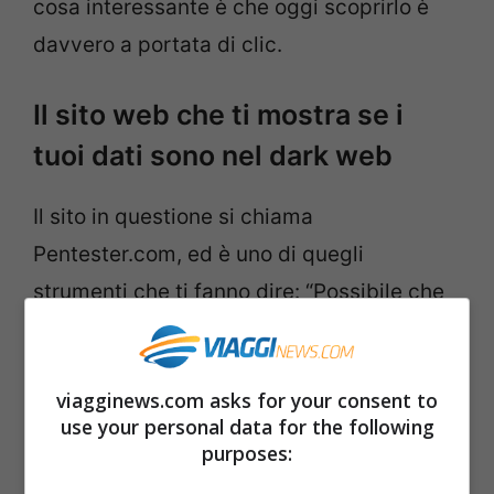
cosa interessante è che oggi scoprirlo è
davvero a portata di clic.
Il sito web che ti mostra se i
tuoi dati sono nel dark web
Il sito in questione si chiama
Pentester.com, ed è uno di quegli
strumenti che ti fanno dire: “Possibile che
nessuno me ne abbia parlato prima?”. La
cosa interessante (e forse quella che lo
viagginews.com asks for your consent to
rende tanto appetibile) è che non serve
use your personal data for the following
essere esperti di cybersecurity o parlare in
purposes:
codice binario per usarlo:
basta inserire la