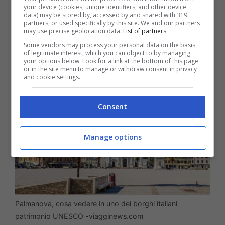
your device (cookies, unique identifiers, and other device
Belli d’Italia
. Al di là della sua particolare
data) may be stored by, accessed by and shared with 319
partners, or used specifically by this site. We and our partners
pianta urbanistica, infatti, la cittadina
may use precise geolocation data.
List of partners.
fortezza ha molto da offrire.
Some vendors may process your personal data on the basis
of legitimate interest, which you can object to by managing
your options below. Look for a link at the bottom of this page
or in the site menu to manage or withdraw consent in privacy
and cookie settings.
Consent
Manage options
Palmanova, cosa vedere in uno dei borghi italiani
patrimonio UNESCO -viagginews.com