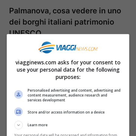
Palmanova, cosa vedere in uno
dei borghi italiani patrimonio
UNESCO
Come migliore esempio di fortificazione
dell’età moderna, l’importanza di
viagginews.com asks for your consent to
use your personal data for the following
Palmanova era stata già riconosciuta a
purposes:
livello nostrano nel 1960 quando divenne
Personalised advertising and content, advertising and
Monumento Nazionale
. Nel 2017 è entrata
content measurement, audience research and
services development
a far parte poi del
Patrimonio Mondiale
Unesco
. Non di minore importanza il fatto
Store and/or access information on a device
che il paese rientri poi ogni anno anche
Learn more
nella particolare classifica dei
Borghi più
Your personal data will be processed and information from