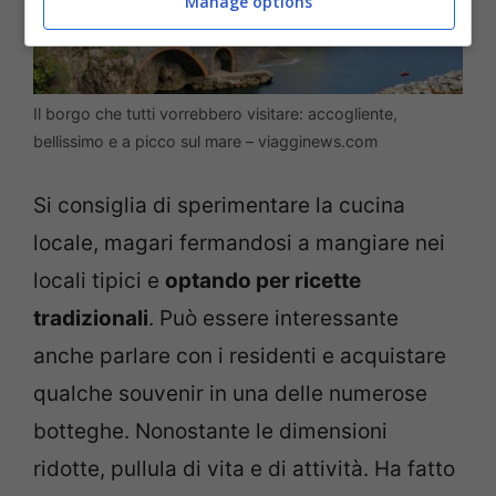
Manage options
Il borgo che tutti vorrebbero visitare: accogliente,
bellissimo e a picco sul mare – viagginews.com
Si consiglia di sperimentare la cucina
locale, magari fermandosi a mangiare nei
locali tipici e
optando per ricette
tradizionali
. Può essere interessante
anche parlare con i residenti e acquistare
qualche souvenir in una delle numerose
botteghe. Nonostante le dimensioni
ridotte, pullula di vita e di attività. Ha fatto