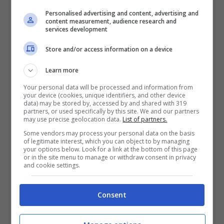
genere. La particolarità è che non c’è una
Personalised advertising and content, advertising and
content measurement, audience research and
vera distanza tra la spiaggia e il borgo
services development
storico. Le case bianche, i tetti spioventi e
Store and/or access information on a device
la ricca vegetazione donano a questo
Learn more
luogo un fascino incredibile. Sarà
Your personal data will be processed and information from
your device (cookies, unique identifiers, and other device
impossibile non restare sorpresi dalla sua
data) may be stored by, accessed by and shared with 319
partners, or used specifically by this site. We and our partners
bellezza. Si avrà l’impressione di trovarsi
may use precise geolocation data.
List of partners.
all’interno di una cartolina.
Some vendors may process your personal data on the basis
of legitimate interest, which you can object to by managing
your options below. Look for a link at the bottom of this page
or in the site menu to manage or withdraw consent in privacy
and cookie settings.
Consent