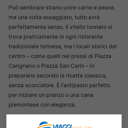
Può sembrare strano unire carne e pesce,
ma una volta assaggiato, tutto avrà
perfettamente senso. Il vitello tonnato si
trova praticamente in ogni ristorante
tradizionale torinese, ma i locali storici del
centro – come quelli nei pressi di Piazza
Carignano o Piazza San Carlo – lo
preparano secondo la ricetta classica,
senza scorciatoie. È l’antipasto perfetto
per iniziare un pranzo o una cena
piemontese con eleganza.