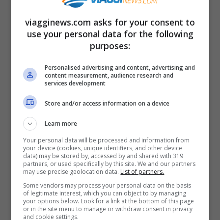
viagginews.com asks for your consent to
use your personal data for the following
purposes:
Personalised advertising and content, advertising and
content measurement, audience research and
services development
Store and/or access information on a device
I piatti da provare se sei in vacanza a Torino –
Learn more
viagginews.com
Your personal data will be processed and information from
your device (cookies, unique identifiers, and other device
data) may be stored by, accessed by and shared with 319
Se vuoi davvero sentire la tradizione
partners, or used specifically by this site. We and our partners
may use precise geolocation data.
List of partners.
piemontese nel piatto, devi assolutamente
Some vendors may process your personal data on the basis
provare gli
agnolotti
del plin. Si tratta di
of legitimate interest, which you can object to by managing
your options below. Look for a link at the bottom of this page
una pasta ripiena fatta a mano, più piccola
or in the site menu to manage or withdraw consent in privacy
and cookie settings.