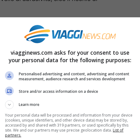
ssido di titanio,
usato per rendere bianco il
i endocrini, sostanze con possibili effetti sulla
vi alimentari.
viagginews.com asks for your consent to use
your personal data for the following purposes:
nano davvero (e quali no), secondo
Personalised advertising and content, advertising and content
measurement, audience research and services development
Store and/or access information on a device
opio
da
Altroconsumo,
nessuno ha raggiunto
Learn more
ualcuno si è difeso bene. In cima troviamo a
Your personal data will be processed and information from your device
entadent Professional Protect + Carie, che si
(cookies, unique identifiers, and other device data) may be stored by,
accessed by and shared with 319 partners, or used specifically by this
site. We and our partners may use precise geolocation data.
List of
 buona performance generale, sia in termini
partners.