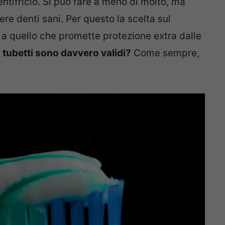
entifricio. Si può fare a meno di molto, ma
vere denti sani. Per questo la scelta sul
 a quello che promette protezione extra dalle
i tubetti sono davvero validi?
Come sempre,