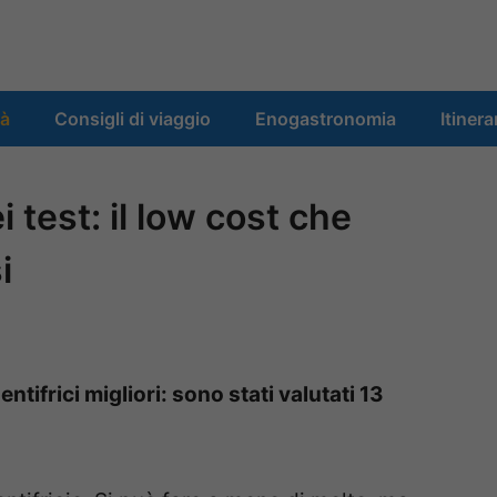
tà
Consigli di viaggio
Enogastronomia
Itinera
i test: il low cost che
i
ntifrici migliori: sono stati valutati 13