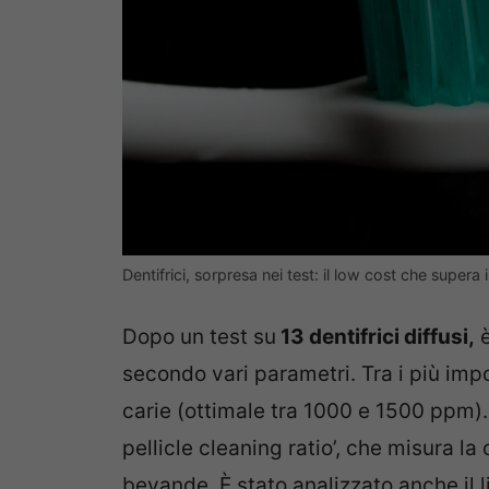
Dentifrici, sorpresa nei test: il low cost che super
Dopo un test su
13 dentifrici diffusi,
è
secondo vari parametri. Tra i più impor
carie (ottimale tra 1000 e 1500 ppm).
pellicle cleaning ratio’, che misura l
bevande. È stato analizzato anche il liv