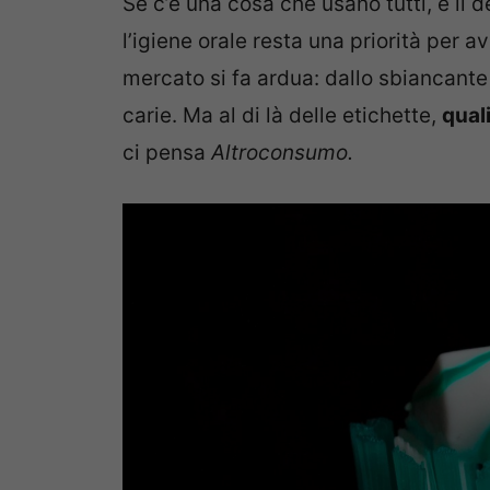
Se c’è una cosa che usano tutti, è il d
l’igiene orale resta una priorità per a
mercato si fa ardua: dallo sbiancante
carie. Ma al di là delle etichette,
qual
ci pensa
Altroconsumo.