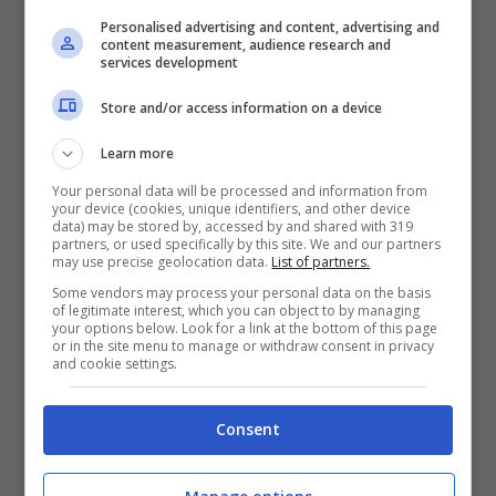
Personalised advertising and content, advertising and
content measurement, audience research and
services development
Store and/or access information on a device
Learn more
Your personal data will be processed and information from
your device (cookies, unique identifiers, and other device
“Stagione influenzale pesante”: le parole del virologo –
data) may be stored by, accessed by and shared with 319
viagginews.com
partners, or used specifically by this site. We and our partners
may use precise geolocation data.
List of partners.
Some vendors may process your personal data on the basis
Il continente è reduce, stando a quanto
of legitimate interest, which you can object to by managing
your options below. Look for a link at the bottom of this page
rivelato dall’esperto, da tre stagioni
or in the site menu to manage or withdraw consent in privacy
and cookie settings.
difficili. L’ultima in particolar modo,
corrispondente alla prossima in arrivo in
Consent
Europa, è stata caratterizzata dalla
presenza incisiva dei virus A/H3N2 e