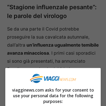
“Stagione influenzale pesante”:
le parole del virologo
Se da una parte il Covid potrebbe
proseguire la sua cavalcata autunnale,
dall’altra
un’influenza ugualmente temibile
avanza minacciosa
. I primi casi sporadici
si sono già presentati, ha annunciato
Pregliasco, parlando dei “
dati non
confortanti”
che giungono dall’Australia.
viagginews.com asks for your consent to
use your personal data for the following
purposes: