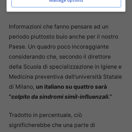
Manage options
B/Victoria
.
Informazioni che fanno pensare ad un
periodo piuttosto buio anche per il nostro
Paese. Un quadro poco incoraggiante
considerando che, secondo il direttore
della Scuola di specializzazione in Igiene e
Medicina preventiva dell’università Statale
di Milano,
un italiano su quattro sarà
“
colpito da sindromi simil-influenzali.”
Tradotto in percentuale, ciò
significherebbe che una parte di