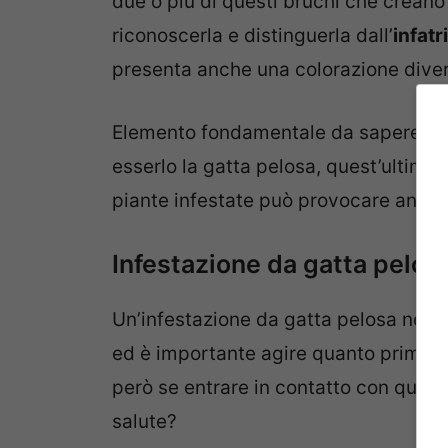
due o più di questi bruchi che creano
riconoscerla e distinguerla dall’
infat
presenta anche una colorazione divers
Elemento fondamentale da sapere è ch
esserlo la gatta pelosa, quest’ultima
piante infestate può provocare anche 
Infestazione da gatta pelos
Un’infestazione da gatta pelosa non 
ed è importante agire quanto prima 
però se entrare in contatto con quest
salute?