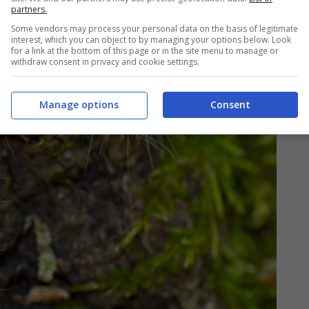
partners.
Some vendors may process your personal data on the basis of legitimate
interest, which you can object to by managing your options below. Look
for a link at the bottom of this page or in the site menu to manage or
withdraw consent in privacy and cookie settings.
Manage options
Consent