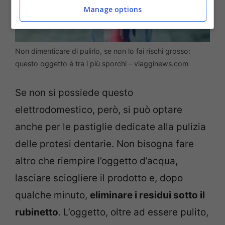
Manage options
Non dimenticare di pulirlo, se non lo fai rischi grosso:
questo oggetto è tra i più sporchi – viagginews.com
Se non si possiede questo
elettrodomestico, però, si può optare
anche per le pastiglie dedicate alla pulizia
delle protesi dentarie. Non bisogna fare
altro che riempire l’oggetto d’acqua,
lasciare sciogliere il prodotto e, dopo
qualche minuto,
eliminare i residui sotto il
rubinetto
. L’oggetto, oltre ad essere pulito,