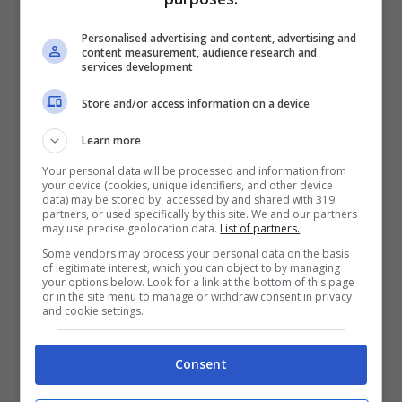
la salute orale. Per evitare tutto questo, è
Personalised advertising and content, advertising and
sufficiente ricorrere a un’igienizzazione
content measurement, audience research and
services development
frequente e accurata. Ci sono diversi modi
Store and/or access information on a device
per procedere. La lavastoviglie è uno dei
Learn more
più efficaci. Prima di procedere,
Your personal data will be processed and information from
ovviamente, bisogna verificare la
your device (cookies, unique identifiers, and other device
data) may be stored by, accessed by and shared with 319
compatibilità con il materiale.
partners, or used specifically by this site. We and our partners
may use precise geolocation data.
List of partners.
Some vendors may process your personal data on the basis
of legitimate interest, which you can object to by managing
your options below. Look for a link at the bottom of this page
or in the site menu to manage or withdraw consent in privacy
and cookie settings.
Consent