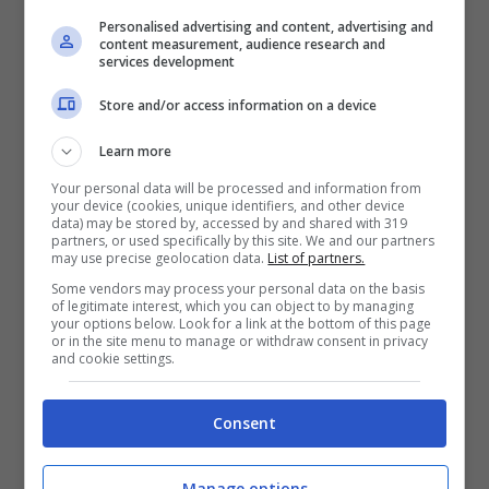
reato e importo della multa. In realtà il
Personalised advertising and content, advertising and
content measurement, audience research and
Codice della Strada fa una
services development
puntualizzazione importante.
Store and/or access information on a device
Learn more
Your personal data will be processed and information from
your device (cookies, unique identifiers, and other device
data) may be stored by, accessed by and shared with 319
partners, or used specifically by this site. We and our partners
may use precise geolocation data.
List of partners.
Some vendors may process your personal data on the basis
of legitimate interest, which you can object to by managing
your options below. Look for a link at the bottom of this page
or in the site menu to manage or withdraw consent in privacy
and cookie settings.
Consent
Una mano sul volante? Ti becchi una multa da 1.097 euro
(Viagginews.com)
Manage options