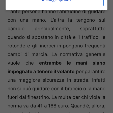
Tante persone hanno l’abitudine di guidare
con una mano. L’altra la tengono sul
cambio principalmente, soprattutto
quando si spostano in città e il traffico, le
rotonde e gli incroci impongono frequenti
cambi di marcia. La normativa generale
vuole che
entrambe le mani siano
impegnate a tenere il volante
per garantire
una maggiore sicurezza in strada. Infatti
non si può guidare con il braccio o la mano
fuori dal finestrino. La multa per chi viola la
norma va da 41 a 168 euro. Quand’è, allora,