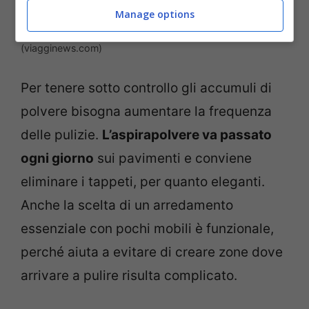
Manage options
Come prevenire le crisi allergiche in casa. –
(viagginews.com)
Per tenere sotto controllo gli accumuli di
polvere bisogna aumentare la frequenza
delle pulizie.
L’aspirapolvere va passato
ogni giorno
sui pavimenti e conviene
eliminare i tappeti, per quanto eleganti.
Anche la scelta di un arredamento
essenziale con pochi mobili è funzionale,
perché aiuta a evitare di creare zone dove
arrivare a pulire risulta complicato.