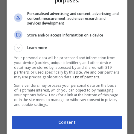
purposes:
della giornata è
meglio tenerle chiuse
,
limitandosi a cambiare l’aria alla mattina
Personalised advertising and content, advertising and
content measurement, audience research and
presto. L’aria esterna infatti in autunno è
services development
più umida, e proprio l’umidità favorisce la
Store and/or access information on a device
proliferazione degli acari negli angoli puliti
Learn more
male e fra lenzuola e materasso.
Your personal data will be processed and information from
your device (cookies, unique identifiers, and other device
data) may be stored by, accessed by and shared with 319
partners, or used specifically by this site. We and our partners
may use precise geolocation data.
List of partners.
Some vendors may process your personal data on the basis
of legitimate interest, which you can object to by managing
your options below. Look for a link at the bottom of this page
or in the site menu to manage or withdraw consent in privacy
and cookie settings.
Consent