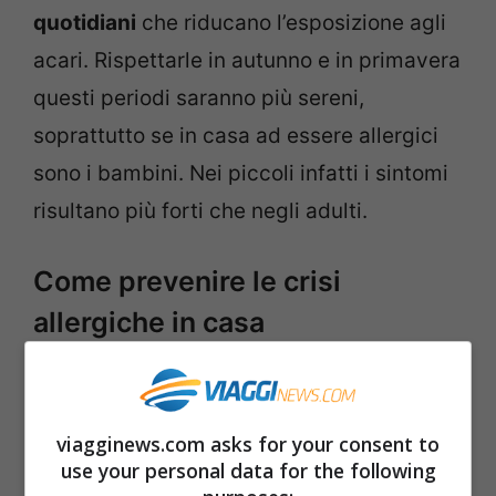
quotidiani
che riducano l’esposizione agli
acari. Rispettarle in autunno e in primavera
questi periodi saranno più sereni,
soprattutto se in casa ad essere allergici
sono i bambini. Nei piccoli infatti i sintomi
risultano più forti che negli adulti.
Come prevenire le crisi
allergiche in casa
Per prima cosa nonostante molti credano
che tenere le finestre aperte aiuti vale la
viagginews.com asks for your consent to
regola contraria. Durante le ore centrale
use your personal data for the following