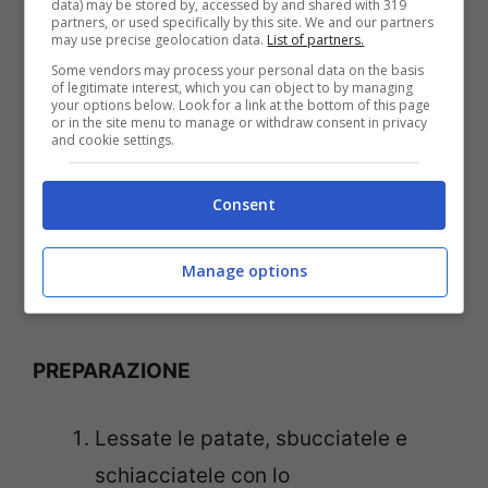
data) may be stored by, accessed by and shared with 319
INGREDIENTI
partners, or used specifically by this site. We and our partners
may use precise geolocation data.
List of partners.
Some vendors may process your personal data on the basis
700 grammi di patate
of legitimate interest, which you can object to by managing
your options below. Look for a link at the bottom of this page
2 uova
or in the site menu to manage or withdraw consent in privacy
and cookie settings.
2 cucchiai di parmigiano
pangrattato
Consent
prezzemolo tritato
prosciutto cotto
Manage options
formaggio a fette.
PREPARAZIONE
Lessate le patate, sbucciatele e
schiacciatele con lo