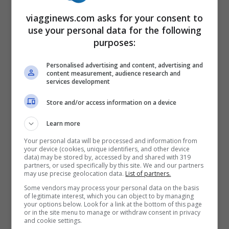
Se questo è un prodotto che noi
viagginews.com asks for your consent to
conosciamo molto bene, c’è una
use your personal data for the following
popolazione europea
che
non sa cosa sia
;
purposes:
semplicemente l’acqua in supermercato
Personalised advertising and content, advertising and
content measurement, audience research and
non si vende perché la migliore in assoluto
services development
è proprio quella del rubinetto.
Store and/or access information on a device
Reykjavik, la capitale europea
Learn more
Your personal data will be processed and information from
che non vende l’acqua
your device (cookies, unique identifiers, and other device
data) may be stored by, accessed by and shared with 319
partners, or used specifically by this site. We and our partners
Se per noi acquistare una bottiglia d’acqua
may use precise geolocation data.
List of partners.
Some vendors may process your personal data on the basis
è uno dei comportamenti più comuni
of legitimate interest, which you can object to by managing
your options below. Look for a link at the bottom of this page
possibili, in
Islanda
lo è aprire il rubinetto e
or in the site menu to manage or withdraw consent in privacy
and cookie settings.
riempire il bicchiere.