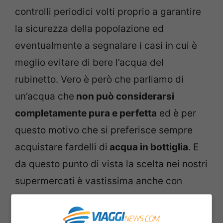
controlli periodici volti proprio a garantire
la sicurezza della popolazione ed
eventualmente a segnalare i casi in cui è
meglio evitare di bere l’acqua del
rubinetto. Vero è però che parliamo di
un’acqua che
non può considerarsi
completamente pura e perfetta
ed è per
questo motivo che si preferisce sempre
acquistare fardelli di
acqua in bottiglia
. E
da questo punto di vista la scelta nei nostri
supermercati è vastissima anche con
fasce di prezzo che oggi variano tanto.