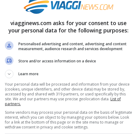
nimizzare il danno del sole e aiutando le
Con questi metodi del tutto naturali, curare
viagginews.com asks for your consent to use
 ed efficace.
your personal data for the following purposes:
Personalised advertising and content, advertising and content
todi naturali per curarla
measurement, audience research and services development
Store and/or access information on a device
metodi naturali rappresentano una valida
Learn more
i per lenire la pelle arrossata. I metodi
Your personal data will be processed and information from your device
ili solo in caso di scottature lievi o moderate,
(cookies, unique identifiers, and other device data) may be stored by,
accessed by and shared with 319 partners, or used specifically by this
tidiose. Tra questi, spicca senza dubbio il
site. We and our partners may use precise geolocation data.
List of
partners.
tringere i vasi sanguigni, riducendo il rossore
Some vendors may process your personal data on the basis of legitimate
interest, which you can object to by managing your options below. Look
for a link at the bottom of this page or in the site menu to manage or
withdraw consent in privacy and cookie settings.