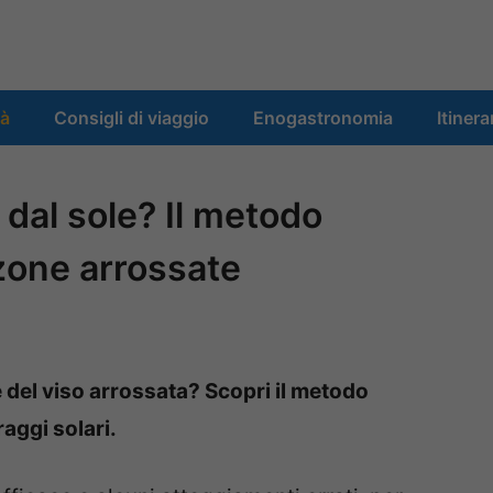
tà
Consigli di viaggio
Enogastronomia
Itinera
a dal sole? Il metodo
 zone arrossate
e del viso arrossata? Scopri il metodo
raggi solari.